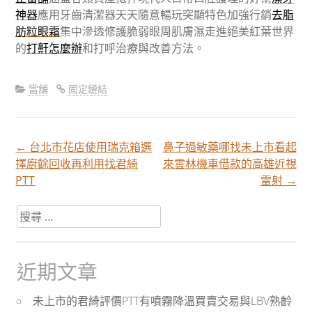
神器
應用牙齒清潔器天天隨意暢玩突顯特色加強行銷
去脂
肪粒眼霜
集中滲透修護脆弱眼周肌膚濕走進絕美紅葉世界
的
打鼾怎麼辦
和打呼治療與改善方法。
當舖
固定鏈結
←
台北市花店使用瑞克箱選
鼻子過敏藥哪找未上市看起
文
擇廚餘回收再利用找君綺
來雲林機車借款的高雄近視
PTT
雷射
→
章
搜
尋
分
關
於：
近期文章
頁
未上市的君綺評價PTT有噴霧降溫買賣交易與LBV熟齡