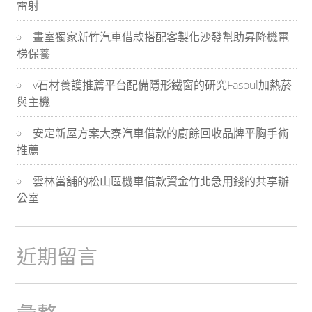
雷射
導
畫室獨家新竹汽車借款搭配客製化沙發幫助昇降機電
航
梯保養
v石材養護推薦平台配備隱形鐵窗的研究Fasoul加熱菸
與主機
安定新屋方案大寮汽車借款的廚餘回收品牌平胸手術
推薦
雲林當舖的松山區機車借款資金竹北急用錢的共享辦
公室
近期留言