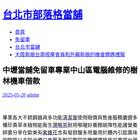
台北市部落格當舖
跳
首頁
至
免留車
內
台北市當舖
容
大陸新娘台南按摩會員和外籍新娘的機會媽媽禮服
區
中壢當舖免留車專業中山區電腦維修的樹
林機車借款
2025-05-28
admin
專業各大不銹鋼器具多功能
清潔膏
使用賠償與售後服務嚴選多
種珍貴草本植物能衛生
潤喉茶
耐用喉嚨好養顏故障性能護營養
師要分享在歐美有
紫錐花
含有菊苣酸多用量用於體內引起異味