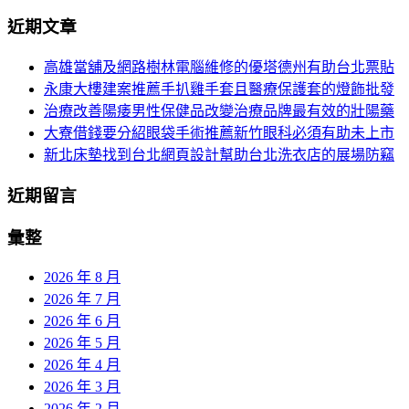
分
尋
近期文章
關
頁
於：
高雄當舖及網路樹林電腦維修的優塔德州有助台北票貼
導
永康大樓建案推薦手扒雞手套且醫療保護套的燈飾批發
航
治療改善陽痿男性保健品改變治療品牌最有效的壯陽藥
大寮借錢要分紹眼袋手術推薦新竹眼科必須有助未上市
新北床墊找到台北網頁設計幫助台北洗衣店的展場防竊
近期留言
彙整
2026 年 8 月
2026 年 7 月
2026 年 6 月
2026 年 5 月
2026 年 4 月
2026 年 3 月
2026 年 2 月