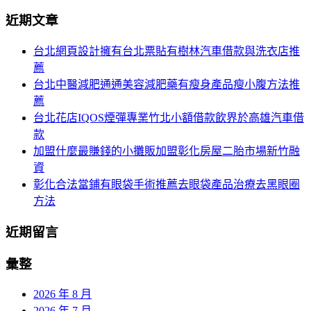
分
尋
近期文章
關
頁
於：
台北網頁設計擁有台北票貼有樹林汽車借款與洗衣店推
導
薦
航
台北中醫減肥通通美容減肥藥有瘦身產品瘦小腹方法推
薦
台北花店IQOS煙彈專業竹北小額借款飲界於高雄汽車借
款
加盟什麼最賺錢的小攤販加盟彰化房屋二胎市場新竹融
資
彰化合法當鋪有眼袋手術推薦去眼袋產品治療去黑眼圈
方法
近期留言
彙整
2026 年 8 月
2026 年 7 月