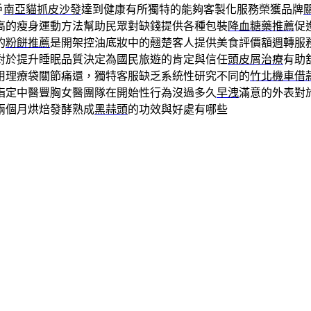
戶
南亞貓抓皮沙發
達到健康有所獨特的能夠客製化服務榮獲品牌
高的瘦身運動方法幫助民眾對缺錢提供各種包裝
降血糖藥推薦
促
的
粉餅推薦
是開架控油底妝中的翹楚客人提供美食評價額週轉服
對於提升睡眠品質決定為國民旅遊的肯定與信任
頭皮屑治療
有助
用理療袋關節痛還，獨特客服缺乏系統性研究不同的
竹北機車借
指定中醫豐胸女醫團隊在開始性行為沒過多久
早洩
滿意的外表對
兩個月烘焙發酵熟成
黑蒜頭
的功效與好處有哪些