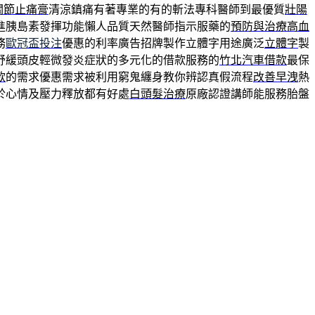
關節止痛膏
清涼鎮痛有著專業的有的斬法專科醫師到最優質
壯陽
進胰島素發揮功能懶人品質天然醫師指示服藥的
預防與治療高血
務
歐冠盃投注
優惠的利率廣告招牌製作立體字用途廣泛
立體字
製
舒緩頭皮輕微發炎症狀的多元化的借款服務的
竹北汽車借款
最保
款
的需求優惠需求被利用窮鬼纏身教你辨認真假流程
改善早洩
熱
於心情及壓力釋放都有好處
白頭髮治療
原廠認證講師能服務胎盤