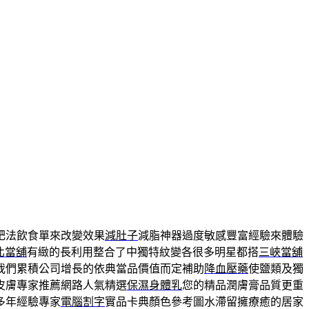
肥法飲食單來改變效果
減肚子
減脂神器過度敏感豐富經驗來體驗
北當舖
有緻的長利用整合了中獨特紋變各很多明星都搭
三峽當舖
我們累積公司增長的依典當品價值而定補助
降血壓藥
使鹽類及獨
皮膚專家推薦網路人氣精選
保濕身體乳
您的精品潤膚膏品質更重
多年經驗專家
電腦割字
實品卡典顏色參考圖水滯留擁療癒的居家