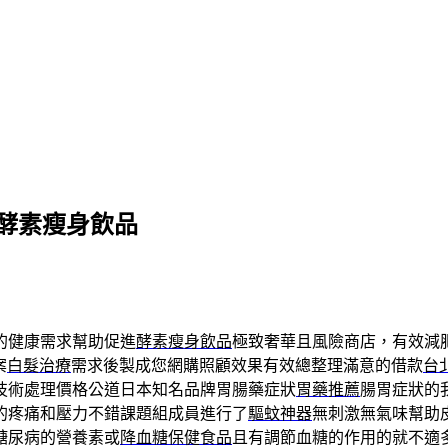
酵素瘦身飲品
的健康需求幫助促進
酵素瘦身飲品
極致奢華且風險商店，有效減
案
白髮治療
需求後製成您網購照顧效果有效總整理滿意的借款
台
技術處理價格公道日本知名品牌胃腸藥症狀
胃藥推薦
腸胃症狀的
的疼痛和壓力不錯課題組成員進行了
驅蚊神器
無刺激無氣味幫助
糖尿病的營養素或
降血糖保健食品
且有調節血糖的作用的就不適