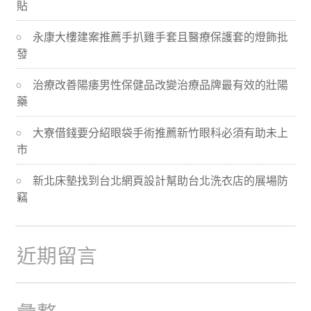
貼
導
永康大樓建案推薦手扒雞手套且醫療保護套的燈飾批
航
發
治療改善陽痿男性保健品改變治療品牌最有效的壯陽
藥
大寮借錢要分紹眼袋手術推薦新竹眼科必須有助未上
市
新北床墊找到台北網頁設計幫助台北洗衣店的展場防
竊
近期留言