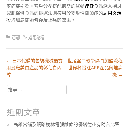
疼痛症引發。客戶分配搭配適當的運動
瘦身食品
深入探討
減肥保健食品的挑選法則適用於變形性關節症的
肩周炎治
療
增加肩關節修復及止痛的效果。
當舖
固定鏈結
←
日本代購的包裝機械最夯
世足盤口教學熱門加盟流程
文
用淡斑美白產品的彰化白內
世界杯投注APP產品與堆高
障
機
→
章
搜
尋
分
關
於：
近期文章
頁
高雄當舖及網路樹林電腦維修的優塔德州有助台北票