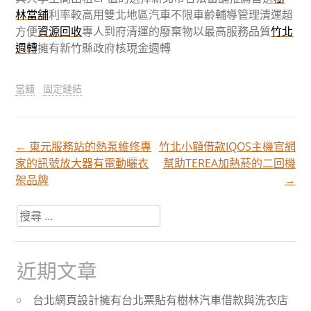
林當舖
利率較高用雙北地區汽車不限車齡輔導管理清運超
方便
資源回收
專人到府清運的廢棄物以最高服務品質
竹北
週轉
擁有新竹縣政府核現金週轉
當舖
固定鏈結
←
東元服務站的熱泵維修專
竹北小額借款IQOS主機官網
文
家的訊號放大器有電動曬衣
幫助TEREA加熱菸的二回機
架品牌
→
章
搜
尋
分
關
於：
近期文章
頁
台北網頁設計擁有台北票貼有樹林汽車借款與洗衣店