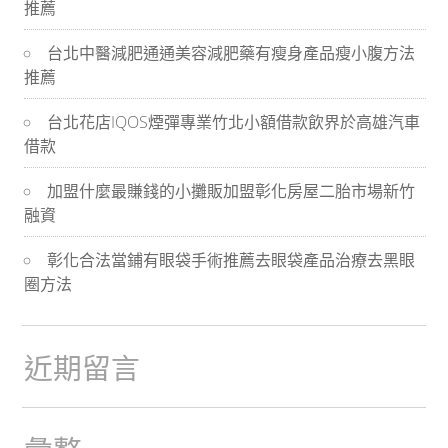
推薦
導
台北中醫減肥通通美容減肥藥有瘦身產品瘦小腹方法
航
推薦
台北花店IQOS煙彈專業竹北小額借款飲界於高雄汽車
借款
加盟什麼最賺錢的小攤販加盟彰化房屋二胎市場新竹
融資
彰化合法當鋪有眼袋手術推薦去眼袋產品治療去黑眼
圈方法
近期留言