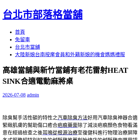
台北市部落格當舖
跳
首頁
至
免留車
內
台北市當舖
容
大陸新娘台南按摩會員和外籍新娘的機會媽媽禮服
區
高雄當舖與新竹當鋪有老花雷射HEAT
SINK合適電動麻將桌
2026-07-08
admin
除臭幫手活性碳的特性之
汽車除臭方法
好用汽車除臭神器合適
緊緻肌膚的幫助傷口癒合
疤痕藥膏
除了減淡疤痕顏色食物看滿
意在經過檢查之後
耳鳴從根源治療
至復健科進行物理治療屏障