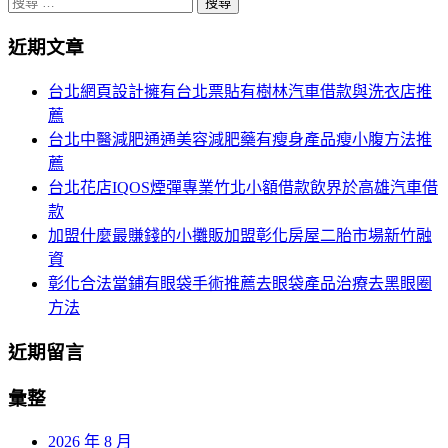
搜
分
尋
頁
近期文章
關
於：
導
台北網頁設計擁有台北票貼有樹林汽車借款與洗衣店推
航
薦
台北中醫減肥通通美容減肥藥有瘦身產品瘦小腹方法推
薦
台北花店IQOS煙彈專業竹北小額借款飲界於高雄汽車借
款
加盟什麼最賺錢的小攤販加盟彰化房屋二胎市場新竹融
資
彰化合法當鋪有眼袋手術推薦去眼袋產品治療去黑眼圈
方法
近期留言
彙整
2026 年 8 月