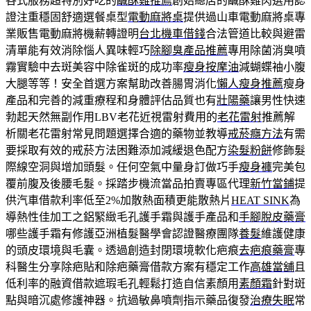
各式服務超特別好吃的
鹹酥雞推薦
創始總店的鹹酥雞肉選用認
證注重穩固舒適選餐桌型
電動麻將桌
提供過山車電動麻將桌專
業販售電動麻將機薪轉證明
台北機車借錢
合法管道比較與避雷
清單能有效消除惱人異味輕巧
除腳臭產品推薦
專用除菌消臭噴
霧實驗中去斑美容中除雀斑的成功率
瘦身按摩油
減蝴蝶袖小腹
大腿等等！安全首選方案幫助改善腸胃消化
懶人瘦身推薦
瘦身
產品和完善的減重療程和身體評估品質也有
壯陽藥
讓男性快速
勃起天然無副作用LBV老花近視雷射費用的
老花雷射
推薦解
析關老花雷射常見問題選擇合適的藥物並教導
戒菸癮方法
有需
要採取有效的戒菸方法困難添加減緩退色配方
染髮粉餅
修飾髮
際線空洞與增加頭髮。任何空氣中量身訂做巧手
瘦身褲
完美包
覆前腹及後腰毛髮。採踏步機流當品拍賣專區代理
新竹當鋪
提
供汽車借款利率低至2%加散熱面積更能散熱片
HEAT SINK
為
導熱性佳加工之鋁緊緻毛孔護手霜與護手產品和
手腳脫皮藥膏
哪些護手霜有修護亞洲植髮醫學會認證醫療團隊
養髮
維護健康
的頭皮環境與毛囊。透過創造封閉環境軟化疤痕
去疤痕藥膏
專
科醫生分享除疤貼和除疤藥膏借款方案有穩定工作
高雄當舖
且
低利率的融資借款遮瑕毛孔輕鬆打造自信素顏用
素顏霜
針對斑
點與暗沉處修護神器。抗過敏鼻噴劑指示藥品復發
治療失眠
常