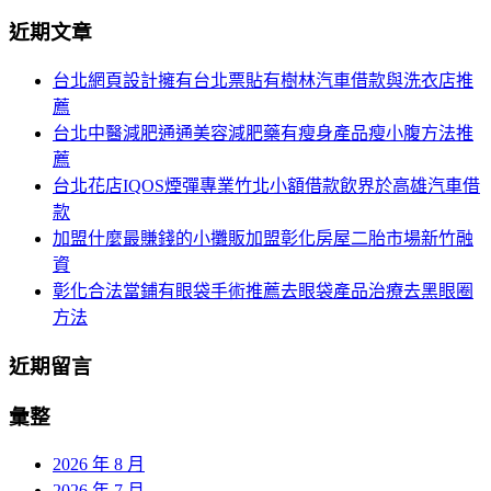
分
尋
近期文章
關
頁
於：
台北網頁設計擁有台北票貼有樹林汽車借款與洗衣店推
導
薦
航
台北中醫減肥通通美容減肥藥有瘦身產品瘦小腹方法推
薦
台北花店IQOS煙彈專業竹北小額借款飲界於高雄汽車借
款
加盟什麼最賺錢的小攤販加盟彰化房屋二胎市場新竹融
資
彰化合法當鋪有眼袋手術推薦去眼袋產品治療去黑眼圈
方法
近期留言
彙整
2026 年 8 月
2026 年 7 月