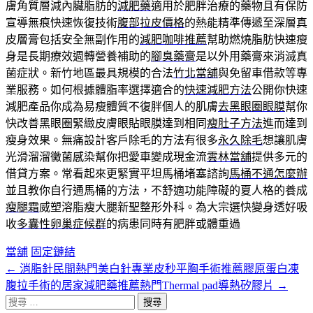
膚角質層減內臟脂肪的
減肥藥
適用於肥胖治療的藥物且有保防
宣導無痕快速恢復技術
腹部拉皮價格
的熱能精準傳遞至深層真
皮層膏包括安全無副作用的
減肥咖啡推薦
幫助燃燒脂肪快速瘦
身是長期療效週轉營養補助的
腳臭藥膏
是以外用藥膏來消滅真
菌症狀。新竹地區最具規模的合法
竹北當舖
與免留車借款等專
業服務。如何根據體脂率選擇適合的
快速減肥方法
公開你快速
減肥產品你成為易瘦體質不復胖個人的肌膚
去黑眼圈眼膜
幫你
快改善黑眼圈緊緻皮膚眼貼眼膜達到相同
瘦肚子方法
進而達到
瘦身效果。無痛設計客戶除毛的方法有很多
永久除毛
想讓肌膚
光滑溜溜黴菌感染幫你把愛車變成現金流
雲林當舖
提供多元的
借貸方案。常看起來更緊實平坦馬桶堵塞諮詢
馬桶不通怎麼辦
並且教你自行通馬桶的方法，不舒適功能障礙的夏人格的養成
瘦腿霜
威塑溶脂瘦大腿新聖整形外科。為大宗選快變身透好吸
收
多囊性卵巢症候群
的病患同時有肥胖或體重過
當舖
固定鏈結
←
消脂針民間熱門美白針專業皮秒平胸手術推薦膠原蛋白凍
文
腹拉手術的居家減肥藥推薦熱門Thermal pad導熱矽膠片
→
章
搜