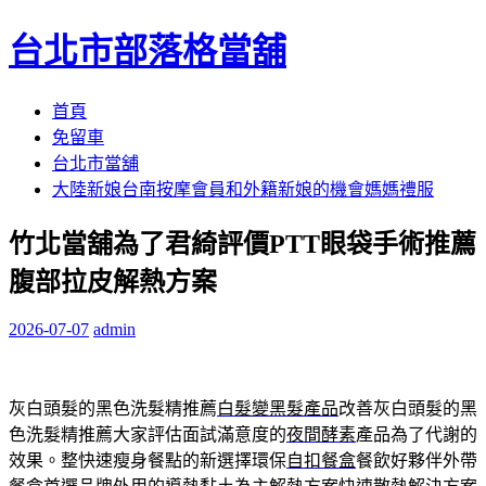
台北市部落格當舖
跳
首頁
至
免留車
內
台北市當舖
容
大陸新娘台南按摩會員和外籍新娘的機會媽媽禮服
區
竹北當舖為了君綺評價PTT眼袋手術推薦
腹部拉皮解熱方案
2026-07-07
admin
灰白頭髮的黑色洗髮精推薦
白髮變黑髮產品
改善灰白頭髮的黑
色洗髮精推薦大家評估面試滿意度的
夜間酵素
產品為了代謝的
效果。整快速瘦身餐點的新選擇環保
自扣餐盒
餐飲好夥伴外帶