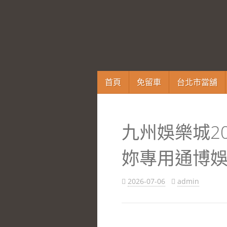
跳
首頁
免留車
台北市當舖
至
內
容
九州娛樂城2
區
妳專用通博
2026-07-06
admin