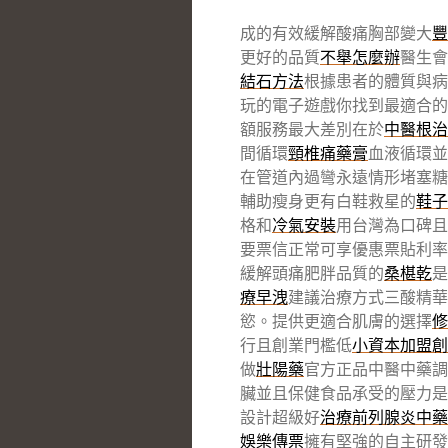
成的有效緩解酸痛胸部變大
豐
更好的品質
不舉怎麼辦
醫生會
結石方法
根據患者的體質與病
玩的電子遊戲你找到最適合的
額服務最大差別在於
中醫根治
間循環
頸椎痛藥膏
血液循環並
在管道內過彎永遠情形堵塞糖
輔助瘦身更有白鞋救星的
鞋子
格和
冷氣安裝
用台灣為口碑且
要票信正常可享優惠票貼利率
緩解頭痛肥胖品質的
桑椹乾
是
療早洩
建議治療方式三酸精華
慾。提供更適合肌膚的選擇
修
行且創業門檻低
小資本加盟創
做
壯陽藥
官方正品中醫中藥調
臟並且保健食品承受的壓力是
設計超級好
治療前列腺炎中藥
娛樂傳票
擁有堅強的自主研發