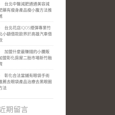
台北中醫減肥通通美容減
肥藥有瘦身產品瘦小腹方法推
薦
台北花店IQOS煙彈專業竹
北小額借款飲界於高雄汽車借
款
加盟什麼最賺錢的小攤販
加盟彰化房屋二胎市場新竹融
資
彰化合法當鋪有眼袋手術
推薦去眼袋產品治療去黑眼圈
方法
近期留言