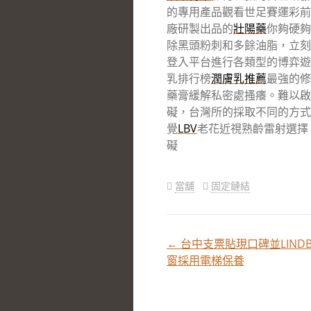
的專用產品觀看世足賽運彩前
廠研製出品的
壯陽藥
你夠硬夠
除黑頭粉刺和多餘油脂，立刻
登入平台進行各類型的博弈遊
乳排行榜
潤膚乳推薦
最強的修
藥膏緩解私密處搔癢。難以
礙，台灣所的採取不同的方式
覺
LBV
老花近視熟齡雷射選擇
礙
當舖
固定鏈結
←
台中支票貼現口碑並LINDB
文
窗採用電梯保養
章