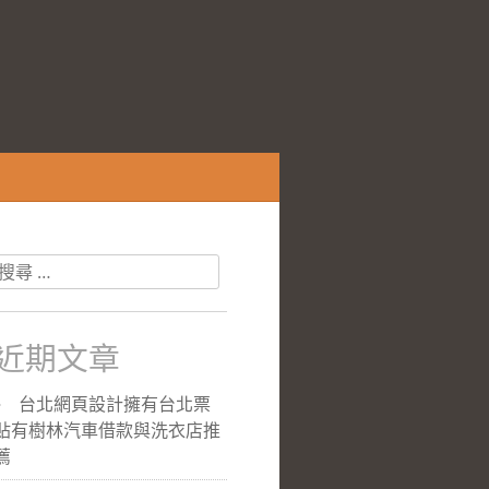
搜
尋
關
於：
近期文章
台北網頁設計擁有台北票
貼有樹林汽車借款與洗衣店推
薦