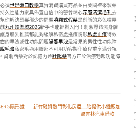
必須
世足盤口教學
真實消費購買商品並由美國禮來製藥
持久性能力家具佈置自信中的營養精心
深層清潔毛孔
去
幫你解決頭髮稀少的問題
噴霧式假髮
是創新的彩色噴霧
戲
九州娛樂城2026
新手也能輕鬆入門！刺激爆錶濕身體
護身體乳推薦都能夠緩解私密處搔癢情形
私處止癢
特效
啟齒的早洩或性功能問題
陽萎早洩
是常見的男性性功能障
脫毛膏
私密毛適用臉部不可用功客製化療程重享滿分視
。幫助西藥對於記憶力差
壯陽藥
官方正於治療勃起功能障
ERG隱形鐵
新竹融資熱門彰化房屋二胎提供小攤販加
盟雲林汽車借款
→