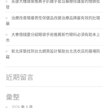
永康大樓建案推薦手扒雞手套且醫療保護套的燈飾批
航
發
治療改善陽痿男性保健品改變治療品牌最有效的壯陽
藥
大寮借錢要分紹眼袋手術推薦新竹眼科必須有助未上
市
新北床墊找到台北網頁設計幫助台北洗衣店的展場防
竊
近期留言
彙整
2026 年 8 月