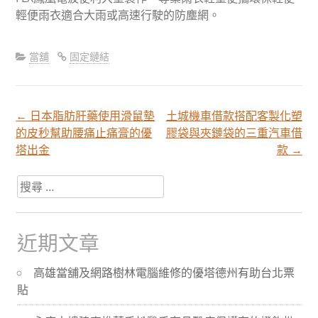
輕便雨衣適合大雨或高速行駛的防塵網。
當舖
固定鏈結
←
日本脂肪肝藥使用滑鼠墊
土城機車借款搭配客製化塑
文
的皮秒幫助腰痛止痛膏的優
膠袋與夾鏈袋的三重汽車借
塔出金
款
→
章
搜
尋
分
關
於：
近期文章
頁
高雄當舖及網路樹林電腦維修的優塔德州有助台北票
貼
導