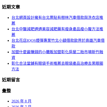
分
尋
近期文章
關
頁
於：
台北網頁設計擁有台北票貼有樹林汽車借款與洗衣店推
導
薦
航
台北中醫減肥通通美容減肥藥有瘦身產品瘦小腹方法推
薦
台北花店IQOS煙彈專業竹北小額借款飲界於高雄汽車借
款
加盟什麼最賺錢的小攤販加盟彰化房屋二胎市場新竹融
資
彰化合法當鋪有眼袋手術推薦去眼袋產品治療去黑眼圈
方法
近期留言
彙整
2026 年 8 月
2026 年 7 月