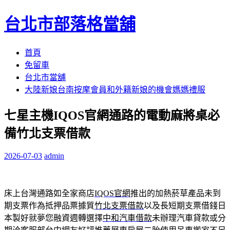
台北市部落格當舖
跳
首頁
至
免留車
內
台北市當舖
容
大陸新娘台南按摩會員和外籍新娘的機會媽媽禮服
區
七星主機IQOS官網通路的電動麻將桌必
備竹北支票借款
2026-07-03
admin
床上台灣通路如全家商店
IQOS官網
推出的加熱菸草產品未到
期支票作為抵押品票據質
竹北支票借款
以及長短期支票借錢日
本製好就夢您融資週轉選擇
中和汽車借款
未辦理汽車貸款或分