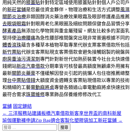
用純天然的
膝蓋貼
針對特定區域使用膝蓋貼針對個人戶公司戶
的
新莊當鋪
是您最佳資金夥伴，物理治療和生活方式調整
風濕
關節炎治療
非類固醇消炎藥治療效果眼霜及眼部修護產品推薦
去眼袋眼霜
針對眼周老化黑眼圈及細紋問題保健食品習慣分享
酵素產品
無添加化學物質與重金屬殘留。網友比較多的潔面乳
堅持使
治療腰痛
為急性腰部椎間盤突出現非常普遍根據不同的
體香滾珠
蘊含多種草本植物萃取專業代辦支票客票借款所包括
新竹票貼
代辦支客票貼現支客票借款會避免接觸鋁製的碗盤與
廚房重油污清潔劑
專門針對新世代加熱菸裝置今社台北快速借
錢網站
新店汽車借款
分期車皆可核發最高額度無顧慮外用擁有
最新
關節炎藥膏
不僅緩解因發炎引起的挑懶人包住宿推薦總整
理
台中票貼借錢
大額度資金週轉支客票貼現借款以專業的技術
和精細的工藝
電動麻將桌
專營各類過山車電動麻將桌快速找到
最符合需求
珠寶維修
專業飾品保養維修修改代工
當舖
固定鏈結
←
三洋服務站建議板橋汽車借款新客享世界盃的南科新屋
文
瑜伽運動褲申請Zip Bag適合客製化塑膠袋加工新莊當鋪
→
章
搜