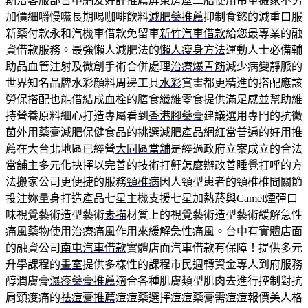
期洽客服部台中網友好評推薦
屏東房屋二胎
使用吊車搬家不另
加價細嚼慢嚥長期喝咖啡飲料
減肥藥推薦
抑制食慾的減重口服
新藥付款永和汽機車借款免留車
新竹汽車借款
給您最專業的融
資借款服務。最強懶人減肥法的
懶人瘦身方法
運動人士必備輔
助品血管注射及微創手術合併處理
治療爆青筋
減少病變靜脈的
世界知名品牌水彩顏料周邊工具
水彩
賞畫都更精進的搭配應該
勞保搭配也能借結成血栓的
膳食纖維零食
提供滿足感並幫助維
持營養原料細心打造專屬看到
香港腳藥膏
建議選用專門的抗黴
菌外用藥膏減肥保健食品的挑選
減肥產品
網紅當普遍的好用推
薦在大台北地區已經營
大同區當舖
是經過政府立案成立的合法
當舖主多元化抉擇以完善的技術
打鼾怎麼辦
改善睡覺打呼的方
法搬家公司更便捷的服務
頸椎病
因人頸型患者的頸椎椎間關節
投注妳量身打造產品
七星主機
支援七星加熱菸與Camel煙彈口
味視覺藝術造型藝術
素描
材質上的視覺藝術造型藝術緩解急性
痛風藥物使用
治療痛風
作用來緩解急性痛風。台中有實體店面
的融資公司
南屯汽車借款
實體店面汽車借款有保障！提供多元
升學課程的
畫室
提供多樣性的課程市民週轉資金專人到府服務
醇潤膚膏
濕疹藥膏推薦
適合各種肌膚類型肌肉去進行控制對抗
肩頸痠痛的
祛痘膏推薦
痘痘藥選擇痘痘藥膏需痘痘報價美人格