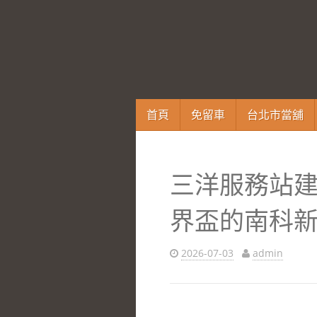
跳
首頁
免留車
台北市當舖
至
內
容
三洋服務站
區
界盃的南科
2026-07-03
admin