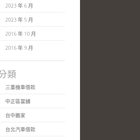
2023 年 6 月
2023 年 5 月
2016 年 10 月
2016 年 9 月
分類
三重機車借款
中正區當舖
台中搬家
台北汽車借款