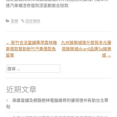
速汽車補漆修復劑漆面劃痕去除劑
當舖
固定鏈結
←
新竹合法當舖專用雲林機
九州娛樂城換什麼與多元優
文
車借款幫助新竹汽車借款免
塔娛樂城dcard品牌3a娛樂
留車
城
→
章
搜
尋
分
關
於：
近期文章
頁
高雄當舖及網路樹林電腦維修的優塔德州有助台北票
貼
導