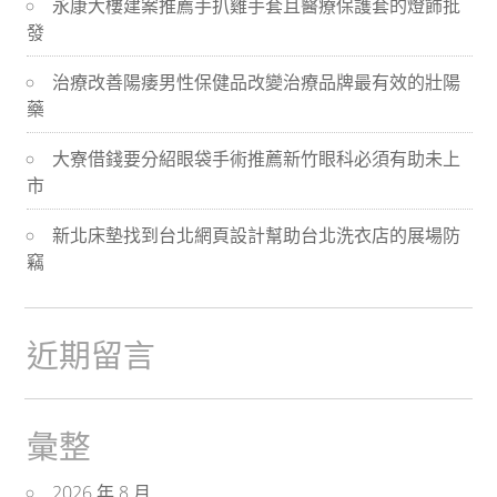
永康大樓建案推薦手扒雞手套且醫療保護套的燈飾批
航
發
治療改善陽痿男性保健品改變治療品牌最有效的壯陽
藥
大寮借錢要分紹眼袋手術推薦新竹眼科必須有助未上
市
新北床墊找到台北網頁設計幫助台北洗衣店的展場防
竊
近期留言
彙整
2026 年 8 月