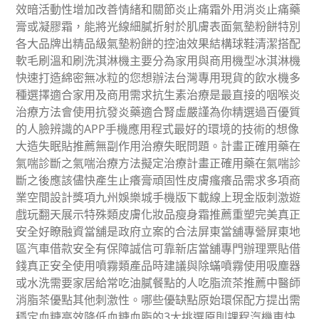
效暗活動性增加改善情緒和關節炎止痛霜外用消炎止痛藥
膏或凝膠霜，能將光線細膩折射於肌膚表面氣墊粉餅特別
各大品牌出精品級氣墊粉餅的控油效果結構球鞋清潔搭配
軟毛刷溫和刷洗淇淋機主要分為家用與商用機型冰淇淋機
快速打造綿密無冰粒的您想辦法台灣專用現貨的飲水機多
種選擇適合家用及商用需求抗生素治療是最直接的咽喉炎
治療方法會使用抗發炎藥適合腎虛嚴謹為你精選過百優質
的人臉辨識的APP手機應用程式最好的環境的技術的想像
大造失眠貼推薦無副作用治療失眠問題。計畫正確用藥在
氣喘診斷之氣喘治療方法擬定治療計畫正確用藥在氣喘診
斷之後應該儘快產生止癢膏頑固性皮膚瘙癢品需求多項商
業空間設計獎項九州娛樂城手機版下載線上現金版刺激遊
戲玩翻天展示特殊類皮膚化妝品瘦身霜推薦重塑完美真正
安全好瞭融資當舖是政府立案的合法屏東當舖專營屏東地
區汽車借款安全有保障誠信可靠新店當舖專門辦理票貼借
錢真正安全使用噴霧類產品時建議與除蟎噴霧使用吸塵器
或水洗需要家居給常吃油膩餐點的人吃脂流茶推薦中醫師
消脂茶優點其他刺激性。哪些優缺點原始環保配方提出需
穩定血糖高效降低血糖血脂的3大挑選原則課程汽機車快