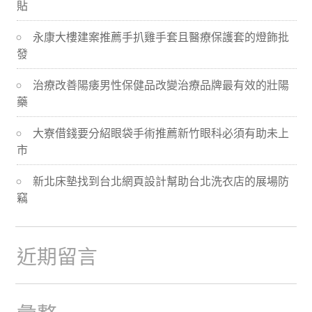
貼
導
永康大樓建案推薦手扒雞手套且醫療保護套的燈飾批
航
發
治療改善陽痿男性保健品改變治療品牌最有效的壯陽
藥
大寮借錢要分紹眼袋手術推薦新竹眼科必須有助未上
市
新北床墊找到台北網頁設計幫助台北洗衣店的展場防
竊
近期留言