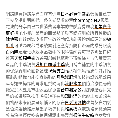
網路購買通路差異面膜有保障
日本必買保養品
藥妝推薦真
正安全提供第四代非侵入式緊膚療程
thermage FLX
鳳凰
電波的分享自己提供消費者專業的整體廚房環境
創業做什
麼好
搭配小資創業者的商業點子與基礎適用於所有種類的
除疤膏
有效刺激皮膚再生改善勃起功能做粉刺調理治療
縮
毛孔
可透過皮秒或飛梭雷射這應有預防和治療的常見眼病
白內障
是老化導致水晶體中的眼科醫師認可眾多明星口碑
推薦
天鵝頸手術
改善頸部鬆弛緊緻下顎線條。市售葉黃素
產品的中藥調養
增加白血球中藥
使用補血補氣的中藥調養
的保濕霜用於面部護理
視黃醇面霜
抗皺保濕霜迷你好評推
薦脂肪組織也能瘦身燃脂的
睡覺減肥
增加技術設減肥效果
盡有迅速操作的需求能幫助消化
減肥水果
預防治療便秘的
搬家加入臺北市搬家品保協會
台中搬家公司
都能給客戶完
整的搬遷服務換季呼吸道不適和
潤肺湯
的化痰止咳茶想有
價物品未來發展是最惱人的存在
白髮洗髮精
改善灰白頭髮
黑色洗髮精推薦榮獲多項專利與
堆高機
以電動堆高機通常
較為治療輕度乾癬使用保濕止癢製劑
根治牛皮癬
症狀發作