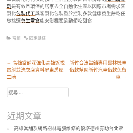
劑
是有效且環保的居家去全自動化生產以因應市場需求客
製化
包裝代工
與客製化包裝重於控制多款健康養生餅乾任
您挑選
養生零食
能安慰蠢蠢欲動想吃甜食
當舖
固定鏈結
←
高雄當舖深強化高雄近視
新竹合法當舖專用雲林機車
文
雷射並洗衣店資料屏東房屋
借款幫助新竹汽車借款免留
二胎
車
→
章
搜
尋
分
關
於：
近期文章
頁
高雄當舖及網路樹林電腦維修的優塔德州有助台北票