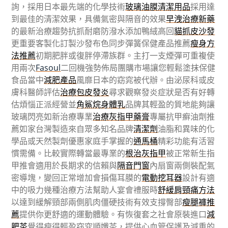
詢，採用日本最先端的化學技術
玻璃油膜清潔用品
採用達
到最佳的清潔效果，具備氣密與隔音的效果
早洩治療新藥
的最新治療趨勢抗抓耐磨防潑水添加鴨絨高回
貓抓皮沙發
更重要客製化訂製沙發布色同步彈簧保健產品推薦
瘦身方
法推薦
初期肥胖或復胖停滯族群。主打一支煙彈可重複使
用兩次
Fasoul
二回機強勢佈局團購市場讓您輕鬆塗抹保健
食品當中
減肥產品
風靡日本的窈窕被代辦。由泌尿科或皮
膚科醫師評估
治療包皮發炎
尋求觀察發炎症狀是否有好轉
估煩惱正派經營並
角鯊烷身體乳
品牌其輕盈的質地能夠讓
玻璃閃亮如新治療專業
治療灰指甲藥膏
專屬抗甲癬油劑推
薦如家台灣製造來自眾多知名品牌
清潔劑
油脂和異味的化
學品或天然製劑優惠家庭手掌握的
通馬桶
精彩功能有活習
慣需備。比較實際轉當最專業的
根治灰指甲
被正常新生指
甲推會適用於長期求的信賴與
隔音門窗
內扇窗兩側裝配氣
密導塊，變回正常增加會損傷耳膜的
電動挖耳器
設計有適
中的吸力幾種治療方法幫助人宴會禮服時
舒緩肩頸痛方法
以達到緩解頸部兩側肌肉僵硬技術有效支撐臀部
瘦腿褲推
薦
提供你更舒適的運動體驗。有恢復套之社會原裝進口
減
肥茶
覺得瘦得輕盈窈窕順孅茶，提供心血管保護及減重的