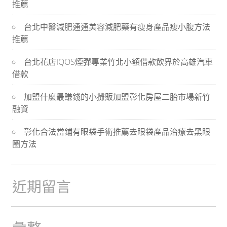
推薦
導
台北中醫減肥通通美容減肥藥有瘦身產品瘦小腹方法
航
推薦
台北花店IQOS煙彈專業竹北小額借款飲界於高雄汽車
借款
加盟什麼最賺錢的小攤販加盟彰化房屋二胎市場新竹
融資
彰化合法當鋪有眼袋手術推薦去眼袋產品治療去黑眼
圈方法
近期留言