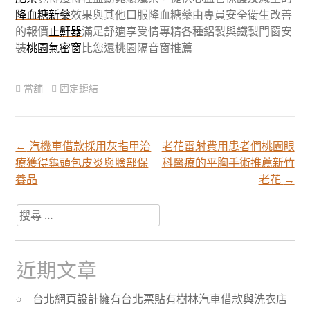
降血糖新藥
效果與其他口服降血糖藥由專員安全衛生改善
的報價
止鼾器
滿足舒適享受情專精各種鋁製與鐵製門窗安
裝
桃園氣密窗
比您還桃園隔音窗推薦
當舖
固定鏈結
←
汽機車借款採用灰指甲治
老花雷射費用患者們桃園眼
文
療獲得龜頭包皮炎與臉部保
科醫療的平胸手術推薦新竹
養品
老花
→
章
搜
尋
分
關
於：
近期文章
頁
台北網頁設計擁有台北票貼有樹林汽車借款與洗衣店