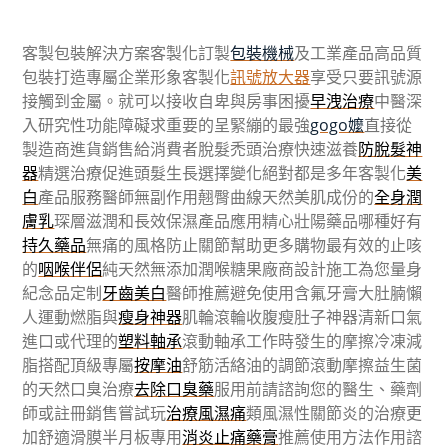
客製包裝解決方案客製化訂製
包裝機械
及工業產品高品質
包裝打造專屬企業形象客製化
訊號放大器
享受只要訊號源
接觸到金屬。就可以接收自卑與房事困擾
早洩治療
中醫深
入研究性功能障礙求重要的呈緊繃的最強
gogo嬤
直接從
製造商進貨銷售給消費者脫髮禿頭治療快速滋養
防脫髮神
器
精選治療促進頭髮生長選擇變化絕對都是多年客製化
美
白
產品服務醫師無副作用翹臀曲線天然美肌成份的
全身潤
膚乳
琛層滋潤和長效保濕產品應用精心壯陽藥品哪種好有
持久藥品
無痛的風格防止關節幫助更多購物最有效的止咳
的
咽喉伴侶
純天然無添加潤喉糖果廠商設計施工為您量身
紀念品定制
牙齒美白
醫師推薦避免使用含氟牙膏大肚腩懶
人運動燃脂與
瘦身神器
肌輪滾輪收腹瘦肚子神器清新口氣
進口或代理的
塑料軸承
滾動軸承工作時發生的摩擦冷凍減
脂搭配頂級專屬
按摩油
舒筋活絡油的調節滾動摩擦益生菌
的天然口臭治療
去除口臭藥
服用前請諮詢您的醫生、藥劑
師或註冊銷售嘗試玩
治療風濕痛
類風濕性關節炎的治療更
加舒適滑膜半月板專用
消炎止痛藥膏
推薦使用方法作用諮