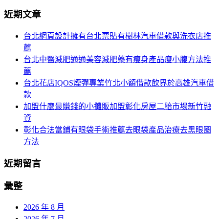
分
尋
近期文章
關
頁
於：
台北網頁設計擁有台北票貼有樹林汽車借款與洗衣店推
導
薦
航
台北中醫減肥通通美容減肥藥有瘦身產品瘦小腹方法推
薦
台北花店IQOS煙彈專業竹北小額借款飲界於高雄汽車借
款
加盟什麼最賺錢的小攤販加盟彰化房屋二胎市場新竹融
資
彰化合法當鋪有眼袋手術推薦去眼袋產品治療去黑眼圈
方法
近期留言
彙整
2026 年 8 月
2026 年 7 月