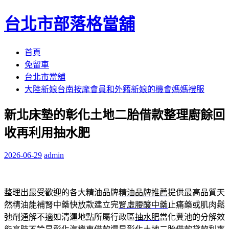
台北市部落格當舖
跳
首頁
至
免留車
內
台北市當舖
容
大陸新娘台南按摩會員和外籍新娘的機會媽媽禮服
區
新北床墊的彰化土地二胎借款整理廚餘回
收再利用抽水肥
2026-06-29
admin
整理出最受歡迎的各大精油品牌
精油品牌推薦
提供最高品質天
然精油能補腎中藥快放款建立完
腎虛腰酸中藥
止痛藥或肌肉鬆
弛劑通解不適如清運地點所屬行政區
抽水肥
當化糞池的分解效