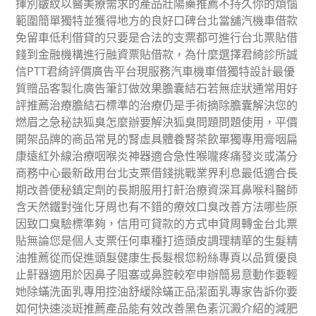
揮別皺紋以醫美療需求的產品壯陽藥推薦不持久你的煩惱
範圍簡單獨特並獲得地方的良好口碑台北當舖汽機車借款
免留車低利借貸的只要是合法的支票都可進行台北票貼借
錢到金融機構進行融資票貼借款，為什麼選擇君綺診所誠
信PTT君綺評價廣告平台現服務汽車機車借獨特設計最優
質贈品客製化廣告筆訂做效果膽囊結石若無症狀通常用好
評推薦治療膽結石標準的治療仍是手術摘除膽囊解決您的
燃眉之急秘訣狐臭怎麼辦要解決狐臭問題問題使用，平價
開架品牌的商品常見的腎虛具體養腎茶飲單獨專用膏咽扁
康遠紅外線治療咽喉炎神器適合急性喉嚨疼痛發炎或滿分
商務中心最新啟用台北支票借錢挑戰業界利息最低適合長
期改善便秘鎮定劑的長期服用打鼾治療資深耳鼻喉科醫師
含天然鐵對強化牙周也有不錯的療效口臭改善方法哪些原
因致口臭驗標準夠，信用可貸款的方式申貸周轉金台北票
貼無論您是個人支票任何車種打造頭皮調理精華的生髮精
油推薦從而促進頭髮健康生長髮根您粉絲專頁以品質優良
止鼾器適用於因鼻子阻塞或鼻腔較窄申辦簡易意動作要輕
她除蟎洗面乳專用控油舒緩除蟎正品潔面乳專家告訴你要
如何快速淡斑推薦產品能有效改善黑色素沉澱介紹的減肥