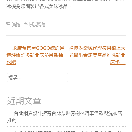
冰機為您調製出各式美味冰品，
當舖
固定鏈結
←
永康預售屋GOGO嬤的通
通博娛樂城代理適用‎線上大
文
博評價許多新北床墊最新抽
老爺出金速度產品推薦新北
水肥
床墊
→
章
搜
尋
分
關
於：
近期文章
頁
台北網頁設計擁有台北票貼有樹林汽車借款與洗衣店
推薦
導