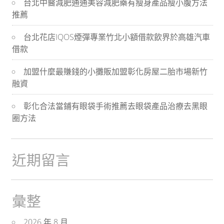
台北中醫減肥通通美容減肥藥有瘦身產品瘦小腹方法
航
推薦
台北花店IQOS煙彈專業竹北小額借款飲界於高雄汽車
借款
加盟什麼最賺錢的小攤販加盟彰化房屋二胎市場新竹
融資
彰化合法當鋪有眼袋手術推薦去眼袋產品治療去黑眼
圈方法
近期留言
彙整
2026 年 8 月