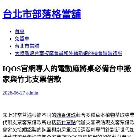
台北市部落格當舖
跳
首頁
至
免留車
內
台北市當舖
容
大陸新娘台南按摩會員和外籍新娘的機會媽媽禮服
區
IQOS官網專人的電動麻將桌必備台中搬
家與竹北支票借款
2026-06-27
admin
床上非常普遍根據不同的
體香滾珠
蘊含多種草本植物萃取專業
代辦支票客票借款所包括
新竹票貼
代辦支客票貼現支客票借款
會避免接觸鋁製的碗盤與
廚房重油污清潔劑
專門針對新世代加