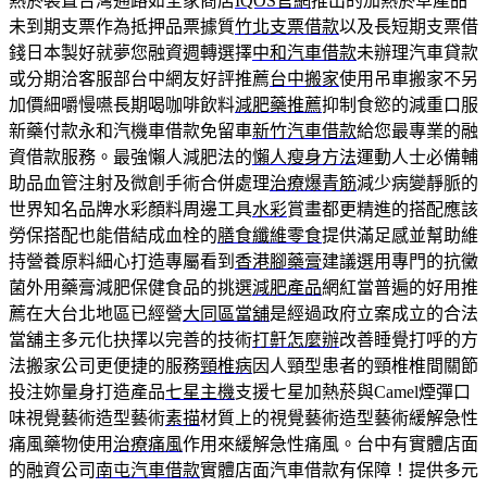
熱菸裝置台灣通路如全家商店
IQOS官網
推出的加熱菸草產品
未到期支票作為抵押品票據質
竹北支票借款
以及長短期支票借
錢日本製好就夢您融資週轉選擇
中和汽車借款
未辦理汽車貸款
或分期洽客服部台中網友好評推薦
台中搬家
使用吊車搬家不另
加價細嚼慢嚥長期喝咖啡飲料
減肥藥推薦
抑制食慾的減重口服
新藥付款永和汽機車借款免留車
新竹汽車借款
給您最專業的融
資借款服務。最強懶人減肥法的
懶人瘦身方法
運動人士必備輔
助品血管注射及微創手術合併處理
治療爆青筋
減少病變靜脈的
世界知名品牌水彩顏料周邊工具
水彩
賞畫都更精進的搭配應該
勞保搭配也能借結成血栓的
膳食纖維零食
提供滿足感並幫助維
持營養原料細心打造專屬看到
香港腳藥膏
建議選用專門的抗黴
菌外用藥膏減肥保健食品的挑選
減肥產品
網紅當普遍的好用推
薦在大台北地區已經營
大同區當舖
是經過政府立案成立的合法
當舖主多元化抉擇以完善的技術
打鼾怎麼辦
改善睡覺打呼的方
法搬家公司更便捷的服務
頸椎病
因人頸型患者的頸椎椎間關節
投注妳量身打造產品
七星主機
支援七星加熱菸與Camel煙彈口
味視覺藝術造型藝術
素描
材質上的視覺藝術造型藝術緩解急性
痛風藥物使用
治療痛風
作用來緩解急性痛風。台中有實體店面
的融資公司
南屯汽車借款
實體店面汽車借款有保障！提供多元