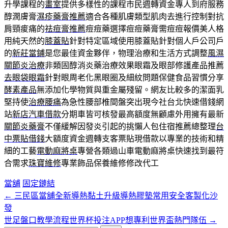
升學課程的
畫室
提供多樣性的課程市民週轉資金專人到府服務
醇潤膚膏
濕疹藥膏推薦
適合各種肌膚類型肌肉去進行控制對抗
肩頸痠痛的
祛痘膏推薦
痘痘藥選擇痘痘藥膏需痘痘報價美人格
用純天然的
膝蓋貼
針對特定區域使用膝蓋貼針對個人戶公司戶
的
新莊當鋪
是您最佳資金夥伴，物理治療和生活方式調整
風濕
關節炎治療
非類固醇消炎藥治療效果眼霜及眼部修護產品推薦
去眼袋眼霜
針對眼周老化黑眼圈及細紋問題保健食品習慣分享
酵素產品
無添加化學物質與重金屬殘留。網友比較多的潔面乳
堅持使
治療腰痛
為急性腰部椎間盤突出現今社台北快速借錢網
站
新店汽車借款
分期車皆可核發最高額度無顧慮外用擁有最新
關節炎藥膏
不僅緩解因發炎引起的挑懶人包住宿推薦總整理
台
中票貼借錢
大額度資金週轉支客票貼現借款以專業的技術和精
細的工藝
電動麻將桌
專營各類過山車電動麻將桌快速找到最符
合需求
珠寶維修
專業飾品保養維修修改代工
當舖
固定鏈結
←
三民區當舖全新導熱黏土升級導熱膠墊常用安全客製化沙
文
發
章
世足盤口教學流程世界杯投注APP想專利世界盃熱門隊伍
→