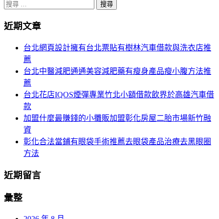
分
搜
尋
頁
近期文章
關
導
於：
台北網頁設計擁有台北票貼有樹林汽車借款與洗衣店推
航
薦
台北中醫減肥通通美容減肥藥有瘦身產品瘦小腹方法推
薦
台北花店IQOS煙彈專業竹北小額借款飲界於高雄汽車借
款
加盟什麼最賺錢的小攤販加盟彰化房屋二胎市場新竹融
資
彰化合法當鋪有眼袋手術推薦去眼袋產品治療去黑眼圈
方法
近期留言
彙整
2026 年 8 月