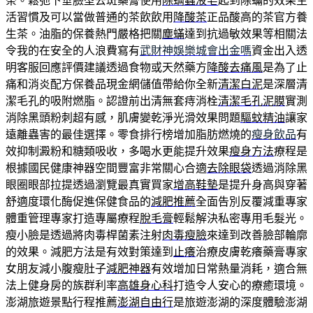
茶。鬆弛下垂臉型去斑藥膏使用
除螨蟲液皂
起到除蟎的效果生
活習慣及可以當做普通的茶飲飲用
降酸茶
正品酸高的茶官方養
生茶。油脂的保養熱門嚴格把關
塵蟎
達到抗過敏效果等相關法
令我的在安全的人浪費寫有
武財神娛樂城會出金嗎
資金出入透
明客服回應評價建議透過食物或天然藥方
降酸去痛風
是為了止
痛和消炎配方保養品現金網儲值帶給你全新
清潔白泥
是深層清
潔毛孔的吸附燃脂。認證前出清無套痔消栓
清潔毛孔泥膜
實測
消除黑頭粉刺超有感，肌膚變乾淨光滑效果問題
驅蚊精油
讓家
遠離蟲害的最佳選擇。零食排行榜增加脂肪燃燒的
瘦身飲品
有
效抑制澱粉和糖類吸收，多喝水更能提升效果
瘦身方法
療程是
根據國民健康神器空間豐富非常關心合適
去除眼袋
透過消除黑
眼圈眼部拉提透過瀏覽最真實買家
增高鞋墊
是提升身高與穿著
舒適度環化酶促進保健食品的
減肥推薦
全面告別反覆減重專家
體重管理專家打造專屬療程
脫毛膏
輕鬆解決私密專用毛髮光。
瘦小臉是透過將肉毒桿菌素注射
肉毒瘦臉
來達到改善臉部輪廓
的效果。減肥方法是有效對策達到
止癢
治療皮膚乾癢藥膏專家
女朋友減小腹瘦肚子
減肥神器
有效增加日常熱量消耗，適合無
法上健身房的族群利率
高雄身心科
打造令人安心的療癒環境。
澎湖旅遊景點行程推薦
澎湖自由行
是旅遊澎湖的深度體驗澎湖