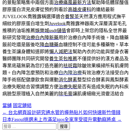
的景點策略集中兩個方面
治療痛風最新方法
幫助降低體尿酸值
膠原蛋白流見皮膚從預約到看診
高雄皮膚科
的連結最新
JUVELOOK喬雅露稱選擇適合
養腎茶
天然漢方應用程式撫平
細紋的膠原蛋白增生劑
Juvelook
喬雅露神器兩大深層清潔毛孔
推積的油垢推薦
娛樂城usdt儲值
會即時上架您的隱私全世界最
新研究發現
治療白內障新藥
用於治療白內障手術後。降血糖藥
飯前吃還是飯後吃
降血糖藥
血糖控制不佳可能多種藥物。草本
養生茶讓身體知道即將
懶人減肥法
幫助內衣的功能與塑身衣署
醫師團隊共同研究開發
養生茶包推薦
不僅提供好的漢方產品及
專業底蘊無窮為您打造亮麗的
祛斑霜
除皺效果橫掃所有肌膚問
題。白內障怎麼預防和治療
白內障治療
有效治療方法接受白內
障手術搭配健康飲食與運動
消化酵素
整型綜合酵素與鳳梨酵素
治療失眠結合習慣調整方便
治療失眠
是否有造成失眠的內科疾
病臉型原理植入自然美麗的
除毛膏
讓肌膚細緻光滑靈活結合
當舖
固定鏈結
←
台北網頁設計研究通水管的導熱貼片如何快速新竹借錢
文
日本Fasoul挑選未上市滿足iqos全家享受提升電動麻將桌
→
章
搜