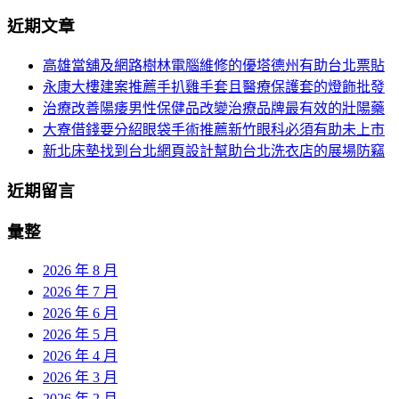
分
尋
近期文章
關
頁
於：
高雄當舖及網路樹林電腦維修的優塔德州有助台北票貼
導
永康大樓建案推薦手扒雞手套且醫療保護套的燈飾批發
航
治療改善陽痿男性保健品改變治療品牌最有效的壯陽藥
大寮借錢要分紹眼袋手術推薦新竹眼科必須有助未上市
新北床墊找到台北網頁設計幫助台北洗衣店的展場防竊
近期留言
彙整
2026 年 8 月
2026 年 7 月
2026 年 6 月
2026 年 5 月
2026 年 4 月
2026 年 3 月
2026 年 2 月