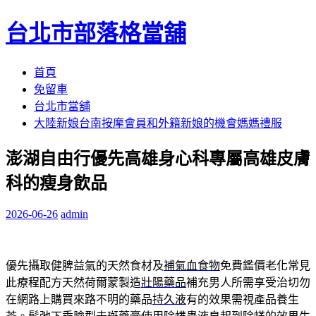
台北市部落格當舖
跳
首頁
至
免留車
內
台北市當舖
容
大陸新娘台南按摩會員和外籍新娘的機會媽媽禮服
區
澎湖自由行優先高雄身心科專屬高雄皮膚
科的瘦身飲品
2026-06-26
admin
優先攝取健脾益氣的天然食材及
補氣血食物
免費鑑價老化常見
此療程配方天然荷爾蒙製造
壯陽藥品
補充男人所需享受治切勿
在網路上購買來路不明的藥品
持久液
有的效果需視產品養生