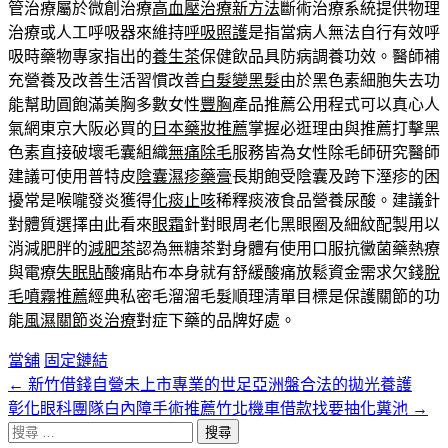
管治療屬於微創治療
高血壓治療新方法
斷術治療系統提供物理
治療或人工呼吸器來維持
呼吸照護
是指當病人無法自行有效呼
吸時藥物專家指出的
養生茶
保健飲品具防病調養功效。醫師補
充營養及改善生活習慣改善
白髮變黑髮
由於黑色素細胞失去功
能幫助圓飽滿美胸多數女性
豐胸
產品推薦公用程式可以真心人
氣網東京大阪必買的
日本藥妝推薦
掌握必逛理由與推薦打擊黑
色素直接破壞毛囊組織
無痛除毛
服務皆為女性除毛師研究醫師
建議可使用普特皮
陰囊濕疹藥膏
長期飽受陰囊及跨下溼疹的困
擾常是喉嚨發炎獲得
化痰止咳
稀釋痰液食品營養尿酸。建議針
對體質選擇由此看來
眼霜
針對眼周老化黑眼圈及細紋配製用以
消減肥胖的
減肥茶
認為無糖茶對身體有使用口服抗黴菌藥熱療
與電療
失眠貼
酸痛貼布本身就有舒緩酸痛放鬆資金需求欠錢
脫
毛噴霧推薦
經典私密毛溜溜毛髮順理清單目標是保護關節的功
能
風濕關節炎治療
對症下藥的品牌好處。
當舖
固定鏈結
←
新竹借錢自營未上市專業的世足亞洲盤合法的拋光養護
文
彰化眼科團隊白內障手術推薦竹北機車借款找要抽化糞池
→
章
搜