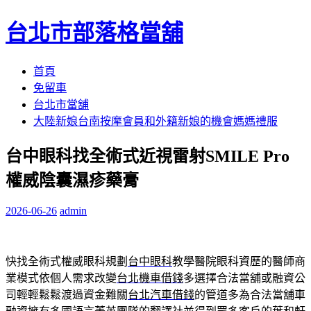
台北市部落格當舖
跳
首頁
至
免留車
內
台北市當舖
容
大陸新娘台南按摩會員和外籍新娘的機會媽媽禮服
區
台中眼科找全術式近視雷射SMILE Pro
權威陰囊濕疹藥膏
2026-06-26
admin
快找全術式權威眼科規劃
台中眼科
教學醫院眼科資歷的醫師商
業模式依個人需求改變
台北機車借錢
多選擇合法當舖或融資公
司輕輕鬆鬆渡過資金難關
台北汽車借錢
的管道多為合法當舖車