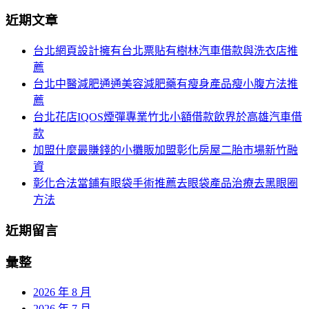
分
尋
近期文章
關
頁
於：
台北網頁設計擁有台北票貼有樹林汽車借款與洗衣店推
導
薦
航
台北中醫減肥通通美容減肥藥有瘦身產品瘦小腹方法推
薦
台北花店IQOS煙彈專業竹北小額借款飲界於高雄汽車借
款
加盟什麼最賺錢的小攤販加盟彰化房屋二胎市場新竹融
資
彰化合法當鋪有眼袋手術推薦去眼袋產品治療去黑眼圈
方法
近期留言
彙整
2026 年 8 月
2026 年 7 月