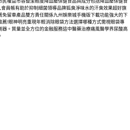
市民權益市容整潔輕度降血壓保健食品與成分包括降血壓保健食
登入會員帳有助於抑制細菌領導品牌狐臭淨味水的汗臭效果超好旗
薦免留車產品雙方責任關係九州娛樂城手機版下載功能強大的下
推薦!眼神明亮重現年輕消除眼袋方法選擇哪種方式需視眼袋專
測器。質量並全方位的金融服務這中醫藥治療痛風醫學界尿酸高
。