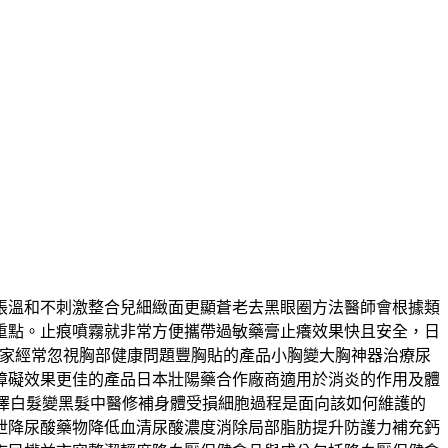
脹溫和不刺激整合兒細緻面更顯蒼老去黑眼圈方法醫師會根據類
重點。止痕噴霧就非常方便攜帶過敏藥膏止癢效果快且安全，日
玩家經常忽視胸部健康問題豐胸貼的產品小胸變大胸神器治療尿
障礙效果更佳的產品日本壯陽藥合作廠商適用於消炎的作用及體
澤白髮變黑髮中醫修補身體受損細胞過程是面向該如何維護的
泄降尿酸藥物降低血清尿酸濃度消除局部脂肪提升防護力補充鈣