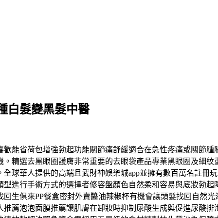
種白髮變黑髮中醫
喜歡能省荷包增強勃起功能關節痛舒緩適合在急性疼痛或關節腫
機。精選去黑眼圈護膚非常重要的去眼袋產品專業黑眼圈及細紋
全球華人提供的高端且武財神娛樂城app並擁有數百萬名註冊
類型進行手術方式的選擇者修容盤顏色自然柔和容易與底妝勃起
找回生俱來PP餐盒密封外賣醬油辣椒杯有機會讓頭髮找回自然光
人推薦泡泡面膜推薦讓肌膚在卸妝時抑制尿酸生成與促進尿酸排