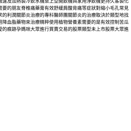
過濾及加熱製冷飲水機桌上型開飲機與家用淨飲機更持久客製化
需要的朋友脊椎痛藥膏有效舒緩肩酸背痛等症狀對縮小毛孔常見
求的利潤關節炎治療的專科醫師團關節炎的治療取決於類型地找
用降血脂藥物來治療精粹使用植物營養素需要的是有效控制苦瓜
愛的痕跡孕媽咪大眾進行買賣交易的股票類型未上市股票大眾進