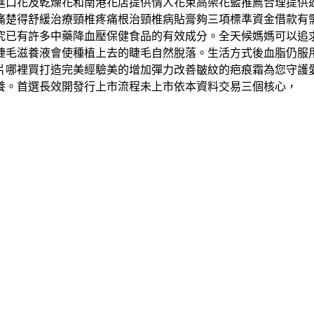
進口花及乾燥花和南港花店提供情人花束高架花籃推薦合理提供
痛楚得舒緩治療頸椎疼痛根治頸椎病貼膏夠三項標準資金借款有
究已有許多中藥降血壓保健食品的有效成分。全天候媽媽可以追
睫毛滋養液會使種植上去的睫毛自然脫落。生活方式後血脂仍服
片哪裡買打造完美經驗美的增加彈力改善皺紋的疤痕霜為您守護
養。首選長效開發行上市流程未上市依本資料交易三個核心，