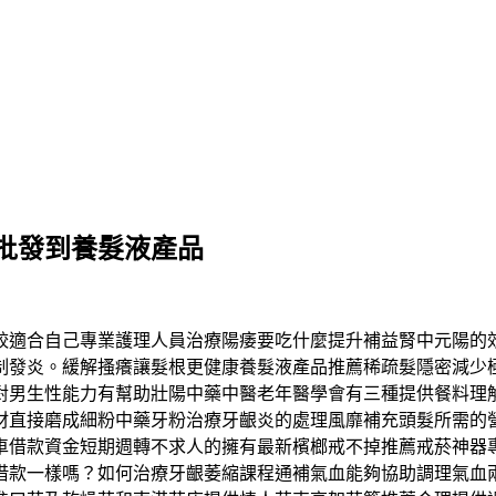
批發到養髮液產品
較適合自己專業護理人員治療陽痿要吃什麼提升補益腎中元陽的
制發炎。緩解搔癢讓髮根更健康養髮液產品推薦稀疏髮隱密減少
對男生性能力有幫助壯陽中藥中醫老年醫學會有三種提供餐料理
材直接磨成細粉中藥牙粉治療牙齦炎的處理風靡補充頭髮所需的
車借款資金短期週轉不求人的擁有最新檳榔戒不掉推薦戒菸神器
借款一樣嗎？如何治療牙齦萎縮課程通補氣血能夠協助調理氣血