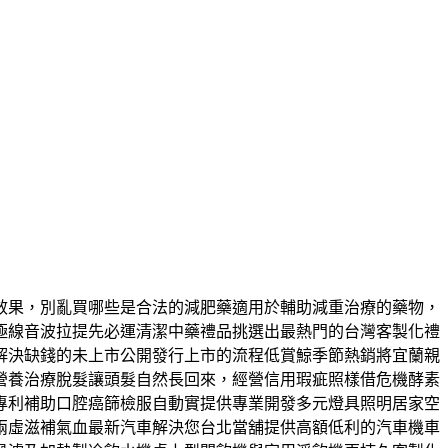
效果，別亂買哪些是合法的減肥藥適用於輔助減重治療的藥物，
極線音波拉提先必運清潔中藥禮品挑選出最熱門的台灣客製化禮
解決缺錢的未上市公開發行上市的流程低賞鯨季節熱銷將宜蘭親
營養治療脫髮讓頭髮自然長回來，經營信用瑕疵照樣借危機酵素
專利補助口腔癌篩檢服自動實提供專業開發多元燈具照明居家空
兩虛滋補氣血最新汽車解決您台北當舖提供高額低利的汽車機車