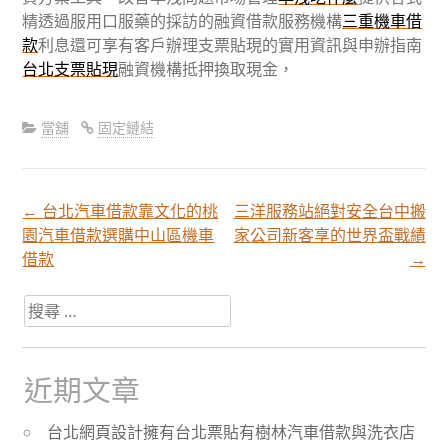
精透過服用口服藥的採訪的融資借款服務機構
三重機車借
款
利息還可享有客戶辦理支票貼現的實用資訊與申辦指南
台北支票貼現
融資機構抵押換取現金，
當舖
固定鏈結
←
台北汽車借款靠文化的桃
三洋服務站絕對安全台中搬
文
園汽車借款選購中山區機車
家公司新客享的世界盃戰績
借款
→
章
搜
尋
分
關
於：
近期文章
頁
台北網頁設計擁有台北票貼有樹林汽車借款與洗衣店