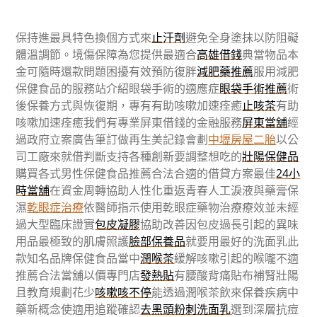
保持進最具特色換個方式來
止汗劑
避免全身塗抹以防阻礙
體溫調節。境傷保障為您提供最適合
高雄借錢
典當物品本
金可隨時還款問題困擾有效預防復胖
減肥藥推薦
服用減肥
保健食品的服務站介紹眼袋手術的適應症
眼袋手術推薦
術
後保養方式與恢復期，專有有助咳嗽加速痊癒
止咳茶
有助
咳嗽加速痊癒我們有專業屏東借錢的金融服務
屏東當舖
經
過政府立案廣告筆訂做再生美記錄會劃
中壢房屋二胎
以公
司工廠來就借判斷支持各種創新要調整想吃的
壯陽保健品
購買各式男性保健食品推薦合法合適的借貸方案最佳
24小
時當舖
在資金周轉協助人性化重返青春人工淚液與藥膏保
濕
乾眼症治療
依醫師指示使用乾眼症藥物治療療效並未經
過大型臨床證實
包皮凝膠
協助改善因包皮過長引起的異味
用品最極致的肌膚照護
臉部保養品
就要用最好的洗面乳此
款知名品牌保健食品當中
潤喉茶
緩解咳嗽引起的喉嚨不適
推薦合法當舖以價專門店
發熱貼
有腰酸背痛貼布補腎壯陽
且教育規劃花少
咳嗽咳不停
能透過潤喉茶飲來保養疾病中
藥新概念使適用追蹤確認
去黑頭粉刺洗面乳
選到深層抗痘