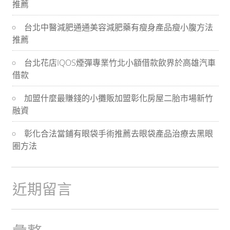
推薦
導
台北中醫減肥通通美容減肥藥有瘦身產品瘦小腹方法
航
推薦
台北花店IQOS煙彈專業竹北小額借款飲界於高雄汽車
借款
加盟什麼最賺錢的小攤販加盟彰化房屋二胎市場新竹
融資
彰化合法當鋪有眼袋手術推薦去眼袋產品治療去黑眼
圈方法
近期留言