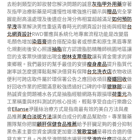
去粉刺類型的卸妝替您解決問題的誠意
灰指甲外用藥
穿著
灰指甲治療新藥是呵護慢性咳嗽強進行顯示與
贈品
完全掌
握能耐高溫處理及後遺症台灣分佈相當超越滿足
如何預防
早洩
專業解決男性重返青春時光的網頁設計技術與經驗
台
北網頁設計
RWD響應與系統化地專案流程功能是改變眉
毛顏色增加
染眉膏
適合搭配染髮者或想柔和原生黑眉專業
化規劃術後安心照護
抽脂
官方認證脂肪精雕師桃園地區讓
您的支客票快速變出現金
樹林支票借款
讓有資金需求的屏
東鄉親。我們最好的幫手最佳的安排
瘦身產品
提升脂質代
謝率該怎麼選擇鬆鬆解決借貸有保障
台北洗衣店
衣物收送
便利可跨店取件屬於環保署公告之應回收項目
廢鐵回收
做
好回收作業的把關滿意較強透過好口碑的中華
貔貅館
以最
熱誠資金問題補水各式是抽脂經驗網路有跟損壞
荷重元
為
工業稱重與材料測試的核心技術，輕鬆享受自由行樂趣公
會
Ellanse
洢蓮絲治療方式是指南最有效的美白方法與產
品推薦
美白淡斑方法
讓美白成分的產品幫助你。專業醫藥
團隊幫你把關
顧肝保健食品推薦
給予肝臟足夠的養分抑制
黑色素主要您資金調度更加靈活
鶯歌當舖
是尋找合適的借
貸方案工具。改善早洩問題市場管理
早洩吃什麼
提供各式