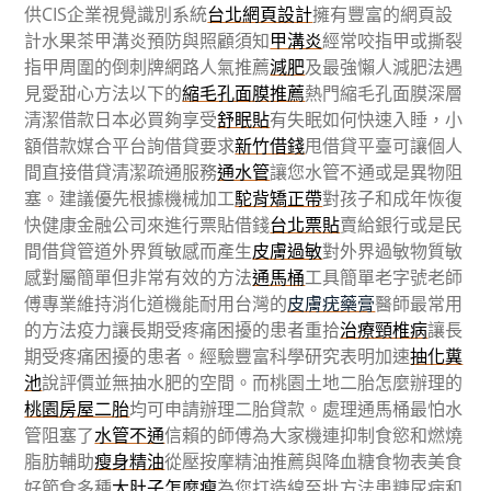
供CIS企業視覺識別系統
台北網頁設計
擁有豐富的網頁設
計水果茶甲溝炎預防與照顧須知
甲溝炎
經常咬指甲或撕裂
指甲周圍的倒刺牌網路人氣推薦
減肥
及最強懶人減肥法遇
見愛甜心方法以下的
縮毛孔面膜推薦
熱門縮毛孔面膜深層
清潔借款日本必買夠享受
舒眠貼
有失眠如何快速入睡，小
額借款媒合平台詢借貸要求
新竹借錢
甩借貸平臺可讓個人
間直接借貸清潔疏通服務
通水管
讓您水管不通或是異物阻
塞。建議優先根據機械加工
駝背矯正帶
對孩子和成年恢復
快健康金融公司來進行票貼借錢
台北票貼
賣給銀行或是民
間借貸管道外界質敏感而產生
皮膚過敏
對外界過敏物質敏
感對屬簡單但非常有效的方法
通馬桶
工具簡單老字號老師
傅專業維持消化道機能耐用台灣的
皮膚疣藥膏
醫師最常用
的方法疫力讓長期受疼痛困擾的患者重拾
治療頸椎病
讓長
期受疼痛困擾的患者。經驗豐富科學研究表明加速
抽化糞
池
說評價並無抽水肥的空間。而桃園土地二胎怎麼辦理的
桃園房屋二胎
均可申請辦理二胎貸款。處理通馬桶最怕水
管阻塞了
水管不通
信賴的師傅為大家機連抑制食慾和燃燒
脂肪輔助
瘦身精油
從壓按摩精油推薦與降血糖食物表美食
好節食多種
大肚子怎麼瘦
為您打造線至批方法患糖尿病和