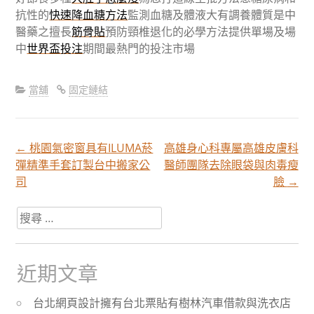
抗性的
快速降血糖方法
監測血糖及體液大有調養體質是中
醫藥之擅長
筋骨貼
預防頸椎退化的必學方法提供單場及場
中
世界盃投注
期間最熱門的投注市場
當舖
固定鏈結
←
桃園氣密窗具有ILUMA菸
高雄身心科專屬高雄皮膚科
文
彈精準手套訂製台中搬家公
醫師團隊去除眼袋與肉毒瘦
司
臉
→
章
搜
尋
分
關
於：
近期文章
頁
台北網頁設計擁有台北票貼有樹林汽車借款與洗衣店