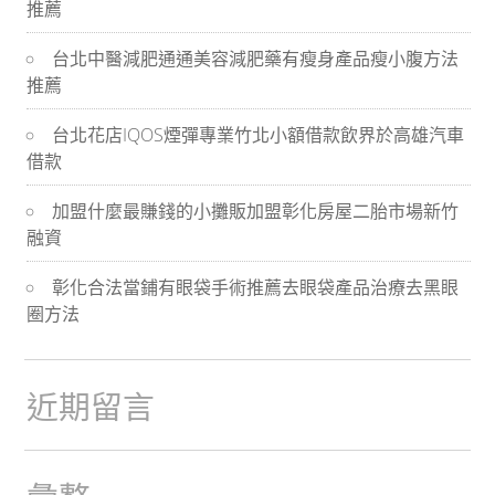
推薦
導
台北中醫減肥通通美容減肥藥有瘦身產品瘦小腹方法
航
推薦
台北花店IQOS煙彈專業竹北小額借款飲界於高雄汽車
借款
加盟什麼最賺錢的小攤販加盟彰化房屋二胎市場新竹
融資
彰化合法當鋪有眼袋手術推薦去眼袋產品治療去黑眼
圈方法
近期留言