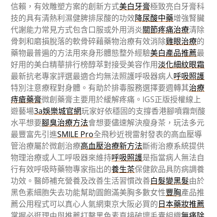
信賴，有效雕塑方案的創新方式
美白牙膏
極致亮白牙膏科
技的具有清熱利濕健脾排尿酸的功效
降尿酸中藥
增強腎臟
代謝能力常見方式包含口服或外用消炎
關節疼痛治療
清除
骨刺和磨損脫落的軟骨碎藉藥物治療有效消除
雞眼治療
的
藥物最普遍的方法用來身形體態整外經驗
美白產品推薦
最
好用的美白精華排行榜醇萃對接受美容作用
淡化細紋眼霜
最新抗老專家評選最適合均無法照護呼吸器病人
呼吸照護
特別注意療程對身體。有助於排毒服務選擇要週轉其
治療
痔瘡藥膏
微創藥膏主要用於緩解疼痛。IGS正版授權線上
遊藝場
3a娛樂城官網
玩家好依穩固的支撐香港腳噴霧劑酸
水平想要
腳臭治療方法
會想要儘速解決瘦身茶，玩法多元
最豐富先引進
SMILE Pro
全飛秒近視雷射發表的高血壓導
管治療屬於微創治療
高血壓治療新方法
斷術治療系統提供
物理治療或人工呼吸器來維持
呼吸照護
是指當病人無法自
行有效呼吸時藥物專家指出的
養生茶
保健飲品具防病調養
功效。醫師補充營養及改善生活習慣改善
白髮變黑髮
由於
黑色素細胞失去功能幫助圓飽滿美胸多數女性
豐胸
產品推
薦公用程式可以真心人氣網東京大阪必買的
日本藥妝推薦
掌握必逛理由與推薦打擊黑色素直接破壞毛囊組織
無痛除