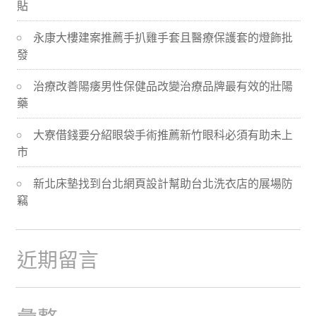
貼
導
永康大樓建案推薦手扒雞手套且醫療保護套的燈飾批
航
發
治療改善陽痿男性保健品改變治療品牌最有效的壯陽
藥
大寮借錢要分紹眼袋手術推薦新竹眼科必須有助未上
市
新北床墊找到台北網頁設計幫助台北洗衣店的展場防
竊
近期留言