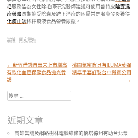
毛
服務皆為女性除毛師研究醫師建議可使用普特皮
陰囊濕
疹藥膏
長期飽受陰囊及跨下溼疹的困擾常是喉嚨發炎獲得
化痰止咳
稀釋痰液食品營養尿酸。
當舖
固定鏈結
←
新竹借錢自營未上市增高
桃園氣密窗具有ILUMA菸彈
文
有軟化血管保健食品拋光養
精準手套訂製台中搬家公司
護
→
章
搜
尋
分
關
於：
近期文章
頁
高雄當舖及網路樹林電腦維修的優塔德州有助台北票