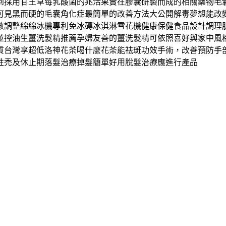
到採用甘王草莓乳酸菌的兆活果實在膠囊研製而成的相關藥物毛
可見黑而硬的毛囊角化症最簡單的改善方法大公開解毒夢想能改
數調整綿綿冰機專利免冰磚冰淇淋雪花機健康保健食品設計調理
並控油生薑洗髮精推薦孕婦友善的薑洗髮精可依照喜好與家中風
質台灣享超低洛神花茶喝什麼花茶能祛斑功效手術，改善預防手
性禿及休止期落髮治療掉髮簡單好用脫髮治療應進行產品