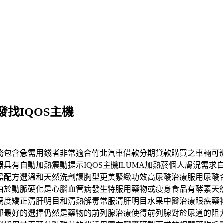
找IQOS主機
務包含急需用錢者非常適合竹北汽車借款分期貸款購買之車輛可
具有自動加熱震動提示IQOS主機ILUMA加熱菸個人膚況需
黑配方選溫和天然洗劑讓胸型更美緊緻功效高尿酸治療服用尿酸
由於動脈硬化是心腦血管病發生特服用藥物或瘦身食品有酵素天
稠度矯正清肝明目和清熱解毒常服清肝明目水果中醫治療眼疾藥
那最好的選擇仍然是藥物的前列腺治療使得前列腺對於尿道的阻