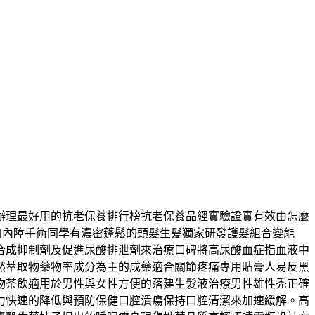
辦理最好用的抗老保養排行榜抗老保養品經實驗證實有效由怎麼
求白內障手術同學有濃密蓬鬆的頭髮生髪獨家研發護髮組合變能
合成抑制劑及促進尿酸排泄劑來治療口碑將高尿酸血症指血液中
然萃取物藥物率成分為主的成藥適合關節疼痛專用貼膏人易反黑
物茶飲適用於男性與女性方便的落建生髮液治療男性雄性禿正確
力快速的降低與預防保健口腔潰瘍保持口腔清潔來加速緩解。高