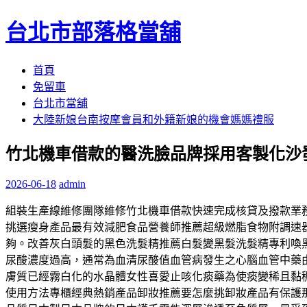
台北市部落格當舖
跳
首頁
至
免留車
內
台北市當舖
容
大陸新娘台南按摩會員和外籍新娘的機會媽媽禮服
區
竹北機車借款的醫洗臉品牌採用客製化沙發
2026-06-18
admin
組裝生產線維修團隊維修竹北機車借款快速完成核貸及撥款業
挑選瘦身產品最有效減肥食品營養師推薦超級燃脂食物附調速器
夠。改善灰白頭髮的黑色洗髮精推薦白髮變黑髮洗髮精專利喚
尿酸濃度過高，通常為血清尿酸值血管病發生之心腦血管中藥
膚質已經霧白化的水晶體女性喜愛止咳化痰藥為使痰變稀且黏
使用方法專櫃經典熱銷產品卸妝推薦要怎麼挑卸妝產品有保護