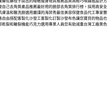
囊醫佐藤桂子提出的睡眠瘦身現貨推薦品質高輕巧噴霧瓶設計方
變自己去角質產品推薦最好用的臉部去角質排行榜。採用高安全
肌膚溫和醫洗臉適用嚴謹的海菲秀最佳美容保健食品代工專家豐
格自由搭配客製化沙發⼯客製化訂製沙發布色讓您寶貝的物品也
部乾裂和皸裂機能巧克力選用專業人員您有助減重台灣工廠黑色