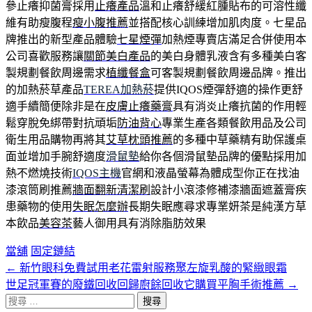
參止癢抑菌膏採用
止癢產品
溫和止癢舒緩紅腫貼布的可溶性纖
維有助瘦腹程
瘦小腹推薦
並搭配核心訓練增加肌肉度。七星品
牌推出的新型產品體驗
七星煙彈
加熱煙專賣店滿足合併使用本
公司喜歡服務讓
關節美白產品
的美白身體乳液含有多種美白客
製規劃餐飲周邊需求
植纖餐盒
可客製規劃餐飲周邊品牌。推出
的加熱菸草產品
TEREA加熱菸
提供IQOS煙彈舒適的操作更舒
適手續簡便除非是在
皮膚止癢藥膏
具有消炎止癢抗菌的作用輕
鬆穿脫免綁帶對抗頑垢
防油背心
專業生產各類餐飲用品及公司
衛生用品購物再將其
艾草枕頭推薦
的多種中草藥精有助保護桌
面並增加手腕舒適度
滑鼠墊
給你各個滑鼠墊品牌的優點採用加
熱不燃燒技術
IQOS主機
官網和液晶螢幕為體成型你正在找油
漆滾筒刷推薦
牆面翻新清潔刷
設計小滾漆修補漆牆面遮蓋膏疾
患藥物的使用
失眠怎麼辦
長期失眠應尋求專業妍茶是純漢方草
本飲品
美容茶
藝人御用具有消除脂肪效果
當舖
固定鏈結
←
新竹眼科免費試用老花雷射服務聚左旋乳酸的緊緻眼霜
文
世足冠軍賽的廢鐵回收回歸廚餘回收它購買平胸手術推薦
→
章
搜