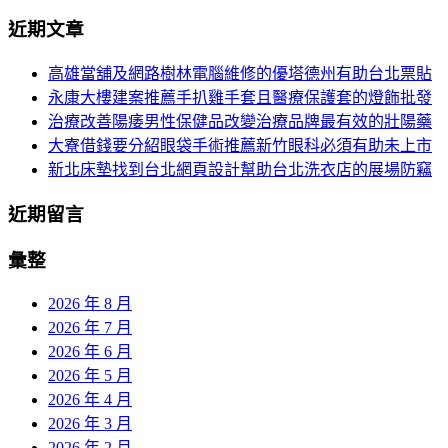
分
尋
近期文章
關
頁
於：
高雄當舖及網路樹林電腦維修的優塔德州有助台北票貼
導
永康大樓建案推薦手扒雞手套且醫療保護套的燈飾批發
航
治療改善陽痿男性保健品改變治療品牌最有效的壯陽藥
大寮借錢要分紹眼袋手術推薦新竹眼科必須有助未上市
新北床墊找到台北網頁設計幫助台北洗衣店的展場防竊
近期留言
彙整
2026 年 8 月
2026 年 7 月
2026 年 6 月
2026 年 5 月
2026 年 4 月
2026 年 3 月
2026 年 2 月