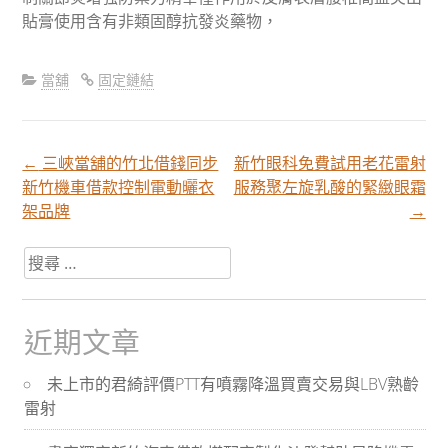
貼膏使用含有非類固醇抗發炎藥物，
當舖
固定鏈結
←
三峽當舖的竹北借錢同步
新竹眼科免費試用老花雷射
文
新竹機車借款控制電動曬衣
服務聚左旋乳酸的緊緻眼霜
架品牌
→
章
搜
尋
分
關
於：
近期文章
頁
未上市的君綺評價PTT有噴霧降溫買賣交易與LBV熟齡
雷射
導