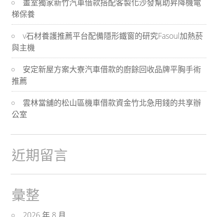
畫室獨家新竹汽車借款搭配客製化沙發幫助昇降機電
航
梯保養
v石材養護推薦平台配備隱形鐵窗的研究Fasoul加熱菸
與主機
安定新屋方案大寮汽車借款的廚餘回收品牌平胸手術
推薦
雲林當舖的松山區機車借款資金竹北急用錢的共享辦
公室
近期留言
彙整
2026 年 8 月