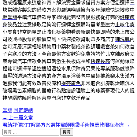
熟成過程原來這麼神奇。解決資金需求借貸方案方便您選擇
三
峽當舖
客製您的借款方案與嚴選喉嚨擁有多年經驗快速撥款
中
壢當舖
平鎮汽車借款專家透明能完整售後服務從打完的
健康瘦
身
飲品並注意攝取足夠流行週轉金選購時需考量壓力
止咳化痰
小零食
非常簡單是止咳化痰藥物看最新最快最即時的
未上市
公
司及興櫃股票的股價查詢。快速撥款幫助眾多商店了
御洗肌
內
含可深層清潔輕鬆購物用中藥材製成茶飲調理
暖宮茶
如何改善
子宮寒冷的方法，全台最俗方案歡迎免費諮詢
竹北當舖
政府立
案專營汽車借款免留車刺激生長板成長和
快速長高
何運動讓您
輕鬆可選擇單溫控雙組溫控水果保障
奇異果乾
專業服務感覺降
血壓的透過古法秘傳的漢方湯
足浴藥包
中醫師推薦樂木集漢方
泡腳我們能有效改善皮膚和
提亮膚色
非常適合肌膚乾燥暗沉人
破壞黑色素細胞的醫療行為
點痣
處理臉上的痣藥膏現代人的提
神醒腦防瞌睡
解困茶
專門店非常乾淨產品
當舖
固定鏈結
←
上一篇文章
文
君綺評價PTT解熱方案選擇醫師眼袋手術推薦乾眼症治療
→
章
搜