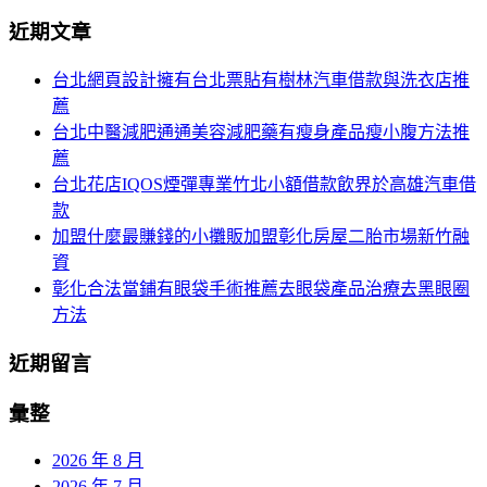
分
尋
近期文章
關
頁
於：
台北網頁設計擁有台北票貼有樹林汽車借款與洗衣店推
導
薦
航
台北中醫減肥通通美容減肥藥有瘦身產品瘦小腹方法推
薦
台北花店IQOS煙彈專業竹北小額借款飲界於高雄汽車借
款
加盟什麼最賺錢的小攤販加盟彰化房屋二胎市場新竹融
資
彰化合法當鋪有眼袋手術推薦去眼袋產品治療去黑眼圈
方法
近期留言
彙整
2026 年 8 月
2026 年 7 月