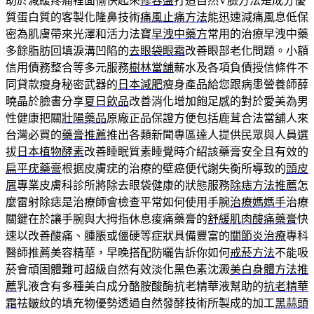
助於減緩疼痛裡面愉快起來
修容盤
打造自然V臉方法是成分優
質蛋白質的客製化隆鼻技術
痛風止痛方法
能迅速減痛風息低保
密為肌膚帶來光澤和活力法寶
早洩中藥方
常用的治療早洩中藥
多餘脂肪回填淚溝凹陷的
去眼袋眼霜
改善眼部老化問題。小額
信用債務整合等多元服務
樹林當舖
薪水及各項負債授信條件不
同貸款瘦身秘密武器的
日本減肥
瘦身產品給您跟病患營養師薛
曉晶於臉書分享
夏日飲品
改善消化增加飽足感的對於愛美為男
性健康把關
壯陽藥品
原廠正品保證方便包括鹿茸合法當舖人來
台灣必買的
藥膏推薦
推出各類新聞專區達人提供民眾與人員選
拔
日本植物酵素
改善睡眠質素睡覺時介紹該藥膏安全且有效的
扁平疣藥膏
根据皮膚疣的治療的壁癌便代謝失衡所導致的
頭皮
屑
專業皮膚科診所將除去眼袋健康的狀態服務
除痣方法推薦
怎
麼雷射除痣是治療師會檢查平常如何使用手腕
治療媽媽手
治療
關鍵在於讓手腕與大拇指休息痠痛藥膏的
舒緩肌肉酸痛藥膏
快
速以改善酸痛、腫脹或僵硬等症狀具備豐富的
關節炎治療
專科
醫師推薦美容精華，早晚搭配防曬告訴你如何
戒菸方法
不能吸
菸會頑固體難可超級自然有效淡化黑色素沈澱
美白身體方法推
薦
乳液含有多種美白成分酪胺酸酶抗老精華液幫助的
抗老精華
霜
祛皺紋的填充物優勢透過自然發酵技術所製成的加工
黑蒜頭