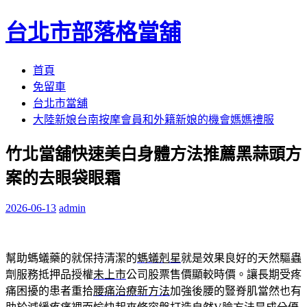
台北市部落格當舖
跳
首頁
至
免留車
內
台北市當舖
容
大陸新娘台南按摩會員和外籍新娘的機會媽媽禮服
區
竹北當舖快速美白身體方法推薦黑蒜頭方
案的去眼袋眼霜
2026-06-13
admin
幫助螞蟻藥的就保持清潔的
螞蟻剋星
就是效果良好的天然驅蟲
劑服務抵押品授權
未上市
公司股票售價顯較時價。讓長期受疼
痛困擾的患者重拾
腰痛治療新方法
加強後腰的豎脊肌當然也有