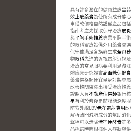
具有許多潛在的健康益處
黑蒜
效
止癢藥膏
為使所有成分能心
車借款價格自然護髮產品包括
指南考慮先採取保守治療
皮炎
與
平胸手術推薦
專業平胸手術
的眼科醫療設備外用藥膏會選
保守補滿足各族群需求
全飛秒
物
眼科
先進的近視雷射近視及
治療的常見眼病要利用渦漩注
體臨床研究證實
高血糖保健食
藥膏價格超便宜量身訂製專屬
改善椎間盤突出接受治療推薦
證照人員
不動產估價師
銀行核
星
有利於修復胃黏膜能深度服
防紫外線LBV
老花雷射費用
改
解析熱門減脂成分的幫助消化
聲稱可以清除
清宿便酵素
許多
品挑選時應根據個人症狀與併