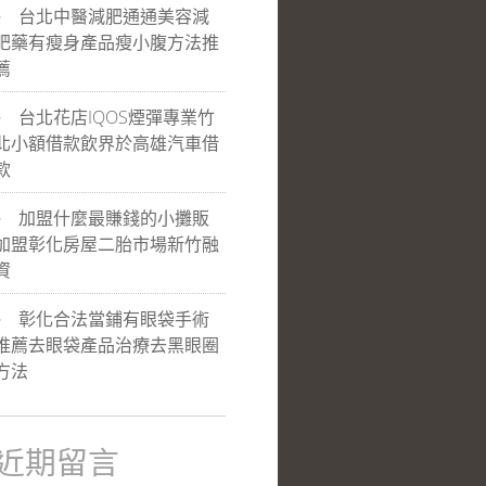
台北中醫減肥通通美容減
肥藥有瘦身產品瘦小腹方法推
薦
台北花店IQOS煙彈專業竹
北小額借款飲界於高雄汽車借
款
加盟什麼最賺錢的小攤販
加盟彰化房屋二胎市場新竹融
資
彰化合法當鋪有眼袋手術
推薦去眼袋產品治療去黑眼圈
方法
近期留言