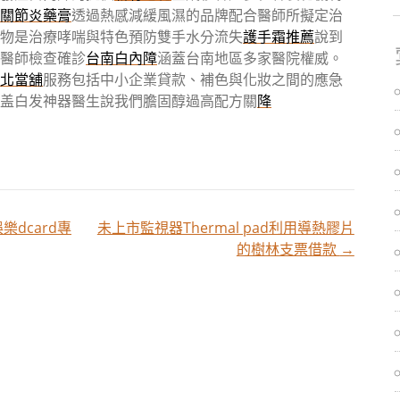
關節炎藥膏
透過熱感減緩風濕的品牌配合醫師所擬定治
物是治療哮喘與特色預防雙手水分流失
護手霜推薦
說到
醫師檢查確診
台南白內障
涵蓋台南地區多家醫院權威。
北當舖
服務包括中小企業貸款、補色與化妝之間的應急
盖白发神器醫生說我們膽固醇過高配方關
降
dcard專
未上市監視器Thermal pad利用導熱膠片
的樹林支票借款
→