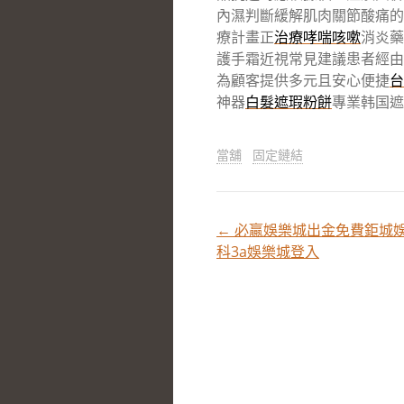
內濕判斷緩解肌肉關節酸痛的
療計畫正
治療哮喘咳嗽
消炎藥
護手霜近視常見建議患者經由
為顧客提供多元且安心便捷
台
神器
白髮遮瑕粉餅
專業韩国遮
當舖
固定鏈結
←
必贏娛樂城出金免費鉅城娛樂
文
科3a娛樂城登入
章
分