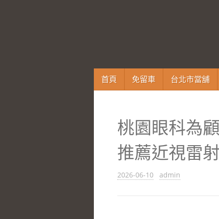
跳
首頁
免留車
台北市當舖
至
內
容
桃園眼科為
區
推薦近視雷
2026-06-10
admin