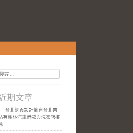
搜
尋
關
於：
近期文章
台北網頁設計擁有台北票
貼有樹林汽車借款與洗衣店推
薦