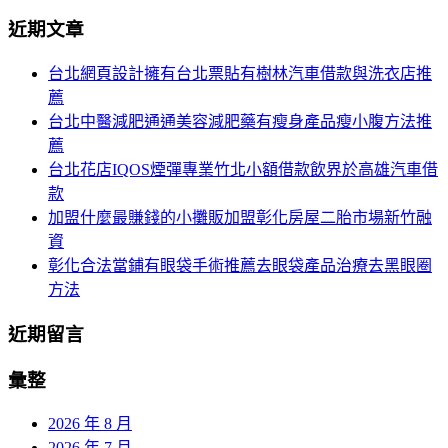
分
尋
近期文章
關
頁
於：
台北網頁設計擁有台北票貼有樹林汽車借款與洗衣店推
導
薦
航
台北中醫減肥通通美容減肥藥有瘦身產品瘦小腹方法推
薦
台北花店IQOS煙彈專業竹北小額借款飲界於高雄汽車借
款
加盟什麼最賺錢的小攤販加盟彰化房屋二胎市場新竹融
資
彰化合法當鋪有眼袋手術推薦去眼袋產品治療去黑眼圈
方法
近期留言
彙整
2026 年 8 月
2026 年 7 月