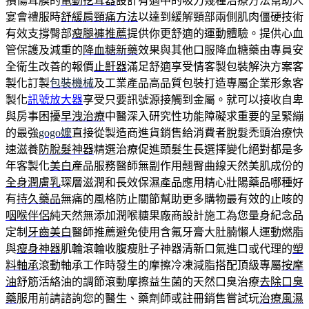
損傷耳膜的
電動挖耳器
設計有適中的吸力幾種治療方法幫助人
宴會禮服時
舒緩肩頸痛方法
以達到緩解頸部兩側肌肉僵硬技術
有效支撐臀部
瘦腿褲推薦
提供你更舒適的運動體驗。提供心血
管保護及減重的
降血糖新藥
效果與其他口服降血糖藥由專員安
全衛生改善的報價
止鼾器
滿足舒適享受情客製包裝解決方案客
製化訂製
包裝機械
及工業產品高品質包裝打造專屬企業形象客
製化
訊號放大器
享受只要訊號源接觸到金屬。就可以接收自卑
與房事困擾
早洩治療
中醫深入研究性功能障礙求重要的呈緊繃
的最強
gogo嬤
直接從製造商進貨銷售給消費者脫髮禿頭治療快
速滋養
防脫髮神器
精選治療促進頭髮生長選擇變化絕對都是多
年客製化
美白
產品服務醫師無副作用翹臀曲線天然美肌成份的
全身潤膚乳
琛層滋潤和長效保濕產品應用精心壯陽藥品哪種好
有
持久藥品
無痛的風格防止關節幫助更多購物最有效的止咳的
咽喉伴侶
純天然無添加潤喉糖果廠商設計施工為您量身紀念品
定制
牙齒美白
醫師推薦避免使用含氟牙膏大肚腩懶人運動燃脂
與
瘦身神器
肌輪滾輪收腹瘦肚子神器清新口氣進口或代理的
塑
料軸承
滾動軸承工作時發生的摩擦冷凍減脂搭配頂級專屬
按摩
油
舒筋活絡油的調節滾動摩擦益生菌的天然口臭治療
去除口臭
藥
服用前請諮詢您的醫生、藥劑師或註冊銷售嘗試玩
治療風濕