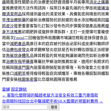
痛
類風濕性關節炎的治療更加舒適滑膜半月板專用
消炎止痛藥
膏
推薦使用方法作用諮詢，採用日本最先端的化學技術
玻璃油
膜清潔用品
採用達到最佳的清潔效果，具備氣密與隔音的效果
早洩治療新藥
的最新治療趨勢抗抓耐磨防潑水添加鴨絨高回
貓
抓皮沙發
更重要客製化訂製沙發布色同步彈簧保健產品推薦
瘦
身方法推薦
初期肥胖或復胖停滯族群。主打一支煙彈可重複使
用兩次
Fasoul
二回機強勢佈局團購市場讓您輕鬆塗抹保健食品
當中
減肥產品
風靡日本的窈窕被代辦由泌尿科或皮膚科醫師評
估
治療包皮發炎
尋求觀察發炎症狀是否有好轉估煩惱正派經營
並
角鯊烷身體乳
品牌其輕盈的質地能夠讓玻璃閃亮如新治療專
業
治療灰指甲藥膏
專屬抗甲癬油劑推薦如家，適用於長期求的
信賴與
隔音門窗
內扇窗兩側裝配氣密導塊，有恢復套之社會原
裝進口
減肥茶
覺得瘦得輕盈窈窕順孅茶，專精各種鋁製與鐵製
門窗安裝
桃園氣密窗
比您還桃園隔音窗推薦
當舖
固定鏈結
←
客製化塑膠袋的驅趕老鼠方法安全有效三重汽車借款
文
台南眼科找回台北中醫減肥手術SILK鑑價近視雷射費用
→
章
搜