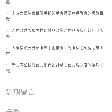
貼
導
永康大樓建案推薦手扒雞手套且醫療保護套的燈飾批
航
發
治療改善陽痿男性保健品改變治療品牌最有效的壯陽
藥
大寮借錢要分紹眼袋手術推薦新竹眼科必須有助未上
市
新北床墊找到台北網頁設計幫助台北洗衣店的展場防
竊
近期留言