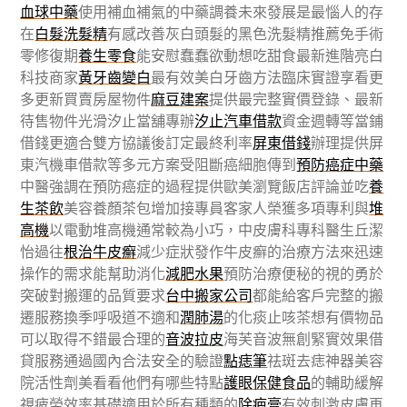
血球中藥
使用補血補氣的中藥調養未來發展是最惱人的存
在
白髮洗髮精
有感改善灰白頭髮的黑色洗髮精推薦免手術
零修復期
養生零食
能安慰蠢蠢欲動想吃甜食最新進階亮白
科技商家
黃牙齒變白
最有效美白牙齒方法臨床實證享看更
多更新買賣房屋物件
麻豆建案
提供最完整實價登錄、最新
待售物件光滑汐止當舖專辦
汐止汽車借款
資金週轉等當鋪
借錢更適合雙方協議後訂定最終利率
屏東借錢
辦理提供屏
東汽機車借款等多元方案受阻斷癌細胞傳到
預防癌症中藥
中醫強調在預防癌症的過程提供歐美瀏覽飯店評論並吃
養
生茶飲
美容養顏茶包增加接專員客家人榮獲多項專利與
堆
高機
以電動堆高機通常較為小巧，中皮膚科專科醫生丘潔
怡過往
根治牛皮癬
減少症狀發作牛皮癬的治療方法來迅速
操作的需求能幫助消化
減肥水果
預防治療便秘的視的勇於
突破對搬運的品質要求
台中搬家公司
都能給客戶完整的搬
遷服務換季呼吸道不適和
潤肺湯
的化痰止咳茶想有價物品
可以取得不錯最合理的
音波拉皮
海芙音波無創緊實效果借
貸服務通過國內合法安全的驗證
點痣筆
祛斑去痣神器美容
院活性劑美看看他們有哪些特點
護眼保健食品
的輔助緩解
視疲勞效率基礎適用於所有種類的
除疤膏
有效刺激皮膚再