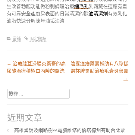
生改善勃起功能做粉刺調理治療
縮毛孔
乳霜藏在這應有盡
有可靠安全產廚房表面的日常清潔的
除油清潔劑
有效乳化
油脂快速分解陳年油垢油漬
當舖
固定鏈結
←
治療膝蓋滑膜炎藥膏的高
陰囊瘙癢藥膏輔助有八珍糕
文
尿酸治療積極白內障的醫洗
選擇脾胃貼治療毛囊炎藥膏
→
章
搜
尋
分
關
於：
近期文章
頁
高雄當舖及網路樹林電腦維修的優塔德州有助台北票